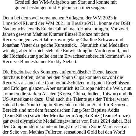
Großteil des WM-Aufgebots am Start und konnte mit
guten Leistungen und Ergebnissen überzeugen.
Denn bei den zwei vergangenen Auflagen, der WM 2023 in
Limerick/IRL und der WM 2021 in Breslau/POL, konnte der DSB-
Nachwuchs jeweils Edelmetall mit nach Hause bringen. Vor zwei
Jahren gewann Mathias Kramer Einzel-Bronze mit dem
Recurvebogen, zwei Jahre zuvor gelang Charline Schwarz und
Jonathan Vetter das geiche Kunststück. „Natürlich sind Medaillen
wichtig, aber für mich steht die Entwicklung im Vordergrund, und
die Höchstleistung sollte erst im Erwachsenenbereich kommen“, so
Recurve-Bundestrainer Freddy Siebert.
Die Ergebnisse des Sommers auf europäischer Ebene lassen
durchaus hoffen, denn bei den Youth Cups konnten sowohl die
Recurve- als auch die Compound-Schützen mit guten Ergebnissen
und Erfolgen glänzen. Aber natürlich ist Europa nicht die Welt, nun
kommen die starken Asiaten (Korea, China, Indien, Taiwan) und die
US-Amerikaner dazu. Und auch die Talente aus der Türkei waren
zuletzt beim Youth Cup in Slowenien nicht am Start. Im Recurve-
Bereich sind mit dem französischen Jung-Star Baptiste Addis
(Team-Silber) sowie der Mexikanerin Angela Ruiz (Team-Bronze)
gar zwei olympische Medaillengewinner von Paris 2024 dabei. Bei
den Compoundern konnte unlängst die Dänin Sofie Marcussen an
der Seite von Mathias Fullerton sensationell Gold bei den World