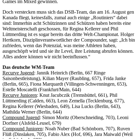
Games im Mixed gewinnen.
Doch verstecken muss sich das DSB-Team, das am 16. August gen
Kanada fliegt, keinesfalls, zumal auch einige „Routiniers“ dabei
sind: Immerhin acht Schützinnen und Schützen haben bereits eine
Weltmeisterschaft geschossen, für Regina Kellerer und Phil
Lüttmerding ist es sogar bereits das dritte Welt-Championat. Holger
Hertkorn, Disziplinverantwortlicher der Compounder, sagt: „Ich bin
zufrieden, wenn das Potenzial, was meine Athleten haben,
ausgeschöpft wird und sie ihr Level, ihre Leistung abrufen können.
Alles andere können wir nicht beeinflussen.“
Das deutsche WM-Team
Recurve Jugend
: Jannik Heinrich (Berlin, 667 Ringe
Saisonbestleistung), Kilian Mayer (Raubling, 657), Frida Janke
(Berlin, 665), Fiona Marquardt (Villingen-Schwenningen, 653),
Estelle Moscatelli (Frankfurt/Main, 644)
Recurve Junioren
: Knut Jacubczik (Tremsbüttel, 661), Phil
Lüttmerding (Calden, 663), Leon Zemella (Tecklenburg, 677),
Regina Kellerer (Wiesbaden, 649), Lisa Lucks (Berlin, 643),
Mathilda Werner (Berlin, 644)
Compound Jugend
: Simon Moritz (Oberschneiding, 703), Leoni
Dorfner (Alsfeld-Leusel, 679)
Compound Junioren
: Noah Nuber (Bad Schönborn, 707), Ruven
Flüß (Dinslaken, 705), Fabio Alex (Hof, 696), Jara Maiwald (Weil