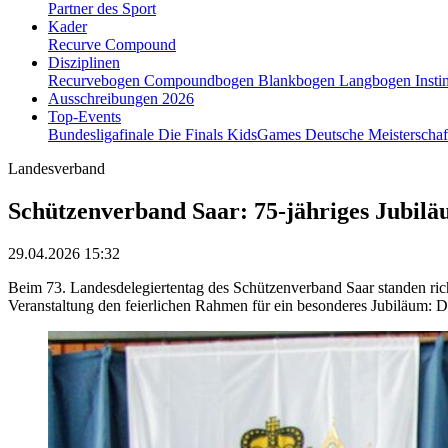
Partner des Sport
Kader
Recurve
Compound
Disziplinen
Recurvebogen
Compoundbogen
Blankbogen
Langbogen
Insti
Ausschreibungen 2026
Top-Events
Bundesligafinale
Die Finals
KidsGames
Deutsche Meisterscha
Landesverband
Schützenverband Saar: 75-jähriges Jubilä
29.04.2026 15:32
Beim 73. Landesdelegiertentag des Schützenverband Saar standen ric
Veranstaltung den feierlichen Rahmen für ein besonderes Jubiläum: D