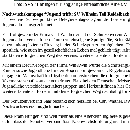
Foto: SVS / Ehrungen für langjährige ehrenamtliche Arbeit, v
Nachwuchskampage #Jugend trifft: SV Wilhelm Tell Reidelbach 
Ein weiterer Schwerpunkt des Delegiertentages lag auf der Förderun
Jugendarbeit ausgezeichnet.
Ein Luftgewehr der Firma Carl Walther erhält der Schützenverein Wi
Jugendarbeit verschrieben. Durch vereinseigene Sportgeräte, Schieß
einen unkomplizierten Einstieg in den Schießsport zu ermöglichen. T
sportlich, wie auch im gesellschaftlichen Leben maßgeblich trägt. A
stärkt den erfolgreichen Weg des Vereins, weitere Talente zu fördern 
Mit einem Recurvebogen der Firma Win&Win wurde die Schützengilde
Kinder sowie Jugendliche für den Bogensport gewonnen. Regelmäßiges
engagierte Mannschaft im Ligabetrieb unterstreichen die erfolgreich
Vizemeisterschaft sowie einem dritten Platz bei den Deutschen Meister
Jugendliche verschiedener Altersgruppen und Herkunft finden hier Gem
weitere Talente zu fördern und den erfolgreichen Weg nachhaltig fort
Der Schützenverband Saar bedankt sich herzlich bei Carl Walther, R
Nachwuchses erst möglich machen.
Diese Prämierungen sind weit mehr als eine Anerkennung bereits gelei
dafür, dass der Schützenverband Saar Nachwuchsförderung nicht nur 