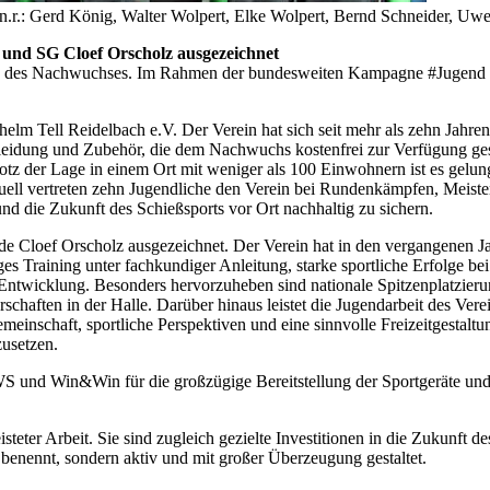
.l.n.r.: Gerd König, Walter Wolpert, Elke Wolpert, Bernd Schneider, U
und SG Cloef Orscholz ausgezeichnet
g des Nachwuchses. Im Rahmen der bundesweiten Kampagne #Jugend trif
lhelm Tell Reidelbach e.V. Der Verein hat sich seit mehr als zehn Ja
kleidung und Zubehör, die dem Nachwuchs kostenfrei zur Verfügung ges
rotz der Lage in einem Ort mit weniger als 100 Einwohnern ist es gel
ktuell vertreten zehn Jugendliche den Verein bei Rundenkämpfen, Meiste
und die Zukunft des Schießsports vor Ort nachhaltig zu sichern.
 Cloef Orscholz ausgezeichnet. Der Verein hat in den vergangenen Ja
 Training unter fachkundiger Anleitung, starke sportliche Erfolge bei
e Entwicklung. Besonders hervorzuheben sind nationale Spitzenplatzie
schaften in der Halle. Darüber hinaus leistet die Jugendarbeit des Vere
einschaft, sportliche Perspektiven und eine sinnvolle Freizeitgestalt
zusetzen.
WS und Win&Win für die großzügige Bereitstellung der Sportgeräte und 
steter Arbeit. Sie sind zugleich gezielte Investitionen in die Zukunft 
benennt, sondern aktiv und mit großer Überzeugung gestaltet.