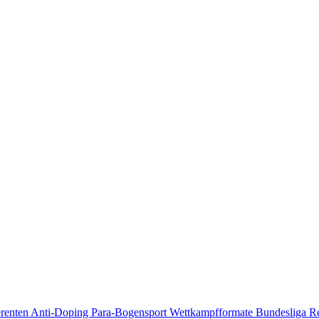
erenten
Anti-Doping
Para-Bogensport
Wettkampfformate
Bundesliga
R