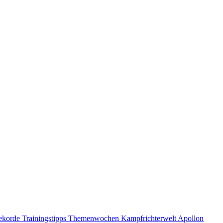
ekorde
Trainingstipps
Themenwochen
Kampfrichterwelt
Apollon