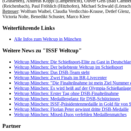
(Grasleben), Andreas Köppl (Lampenricht), Oliver Geis (Bad Camberg)
(Reichenbach), Paul Fröhlich (Hitzhofen), Michael Schwald (Lörrach
Betreuer
: Wolfram Waibel, Claudia Verdicchio-Krause, Detlef Glenz,
Victoria Nolte, Benedikt Schuster, Marco Kleer
Weiterführende Links
Alle Infos zum Weltcup in München
Weitere News zu "ISSF Weltcup"
Weltcup München: Die Schießsport-Elite zu Gast in Deutschla
Weltcup München: Der beliebteste Weltcup im Schießsport
Weltcup München: Das DSB-Team steht
Weltcup München: Zwei Finals im BR-Livecenter
Weltcup München: "Die Finalteilnahme ist mein Ziel Nummer 
Weltcup München: Es wird heiß auf der Olympia-Schießanlage
Weltcup München: Erster Tag ohne DSB-Finalteilnahme
Weltcup München: Medaillenglanz für DSB-Schützinnen
Weltcup München: ISSF-Präsidentenmedaille in Gold für von 
Weltcup München: Florian Peter gewinnt dritte DSB-Medaille
Weltcup München: Mixed-Duos verfehlen Medaillenmatches
Partner