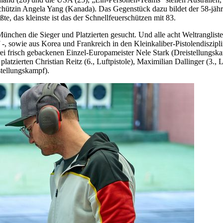
rschützin Angela Yang (Kanada). Das Gegenstück dazu bildet der 58-jä
e, das kleinste ist das der Schnellfeuerschützen mit 83.
München die Sieger und Platzierten gesucht. Und alle acht Weltranglist
, sowie aus Korea und Frankreich in den Kleinkaliber-Pistolendiszipli
rei frisch gebackenen Einzel-Europameister Nele Stark (Dreistellungs
platzierten Christian Reitz (6., Luftpistole), Maximilian Dallinger (3.,
istellungskampf).