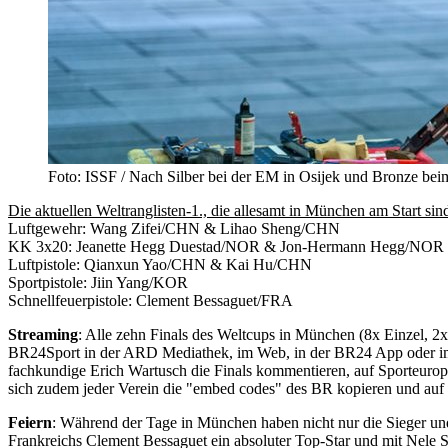
Foto: ISSF / Nach Silber bei der EM in Osijek und Bronze beim
Die aktuellen Weltranglisten-1., die allesamt in München am Start sin
Luftgewehr: Wang Zifei/CHN & Lihao Sheng/CHN
KK 3x20: Jeanette Hegg Duestad/NOR & Jon-Hermann Hegg/NOR
Luftpistole: Qianxun Yao/CHN & Kai Hu/CHN
Sportpistole: Jiin Yang/KOR
Schnellfeuerpistole: Clement Bessaguet/FRA
Streaming
: Alle zehn Finals des Weltcups in München (8x Einzel, 
BR24Sport in der ARD Mediathek, im Web, in der BR24 App oder im
fachkundige Erich Wartusch die Finals kommentieren, auf Sporteuro
sich zudem jeder Verein die "embed codes" des BR kopieren und auf di
Feiern
: Während der Tage in München haben nicht nur die Sieger und
Frankreichs Clement Bessaguet ein absoluter Top-Star und mit Nele S