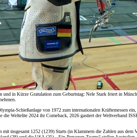
gen und in Kürze Gratulation zum Geburtstag: Nele Stark feiert in Münc
nnehmen.
Olympia-Schießanlage von 1972 zum internationalen Kräftemessen ein, d
e die Weltelite 2024 ihr Comeback, 2026 gastiert der Weltverband ISSF
en mit insgesamt 1252 (1239) Starts (in Klammern die Zahlen aus dem V
hland (28) und die USA (25), „Ein-Personen-Teams“ stellen Australien