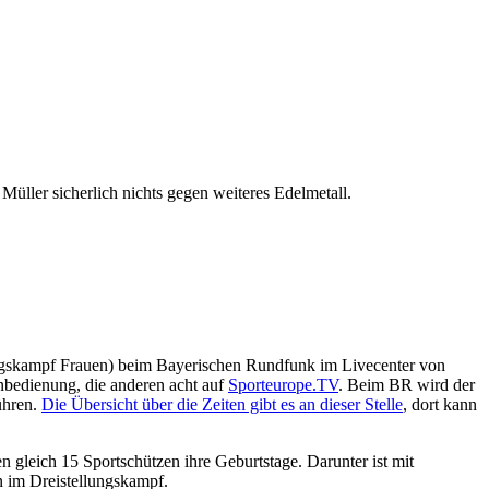
üller sicherlich nichts gegen weiteres Edelmetall.
ungskampf Frauen) beim Bayerischen Rundfunk im Livecenter von
bedienung, die anderen acht auf
Sporteurope.TV
. Beim BR wird der
ühren.
Die Übersicht über die Zeiten gibt es an dieser Stelle
, dort kann
gleich 15 Sportschützen ihre Geburtstage. Darunter ist mit
n im Dreistellungskampf.