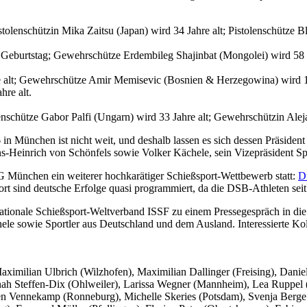
stolenschützin Mika Zaitsu (Japan) wird 34 Jahre alt; Pistolenschütze 
. Geburtstag; Gewehrschütze Erdembileg Shajinbat (Mongolei) wird 58 
hre alt; Gewehrschütze Amir Memisevic (Bosnien & Herzegowina) wird 17
hre alt.
lenschütze Gabor Palfi (Ungarn) wird 33 Jahre alt; Gewehrschützin Ale
in München ist nicht weit, und deshalb lassen es sich dessen Präsiden
-Heinrich von Schönfels sowie Volker Kächele, sein Vizepräsident Spo
G München ein weiterer hochkarätiger Schießsport-Wettbewerb statt:
D
ort sind deutsche Erfolge quasi programmiert, da die DSB-Athleten sei
nationale Schießsport-Weltverband ISSF zu einem Pressegespräch in die
le sowie Sportler aus Deutschland und dem Ausland. Interessierte Kol
aximilian Ulbrich (Wilzhofen), Maximilian Dallinger (Freising), Dani
nah Steffen-Dix (Ohlweiler), Larissa Wegner (Mannheim), Lea Ruppel 
een Vennekamp (Ronneburg), Michelle Skeries (Potsdam), Svenja Berg