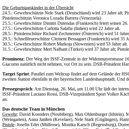
Die Geburtstagskinder in der Übersicht
24.5.: Gewehrschützin Nele Stark (Deutschland) wird 23 Jahre alt; Pi
Pistolenschützin Veronica Lozada Barrera (Venezuela)
25.5.: Gewehrschütze Dimitri Dutendas (Frankreich) feiert seinen 26
27.5.: Gewehrschützin Carlotta Salafia (Italien) wird 22 Jahre alt.
28.5.: Pistolenschütze Richard Zechmeister (Österreich) wird 51 Ja
29.5.: Schnellfeuerschütze Clement Bessaguet (Frankreich) wird 35 Ja
30.5.: Gewehrschütze Robert Markoja (Slowenien) wird 53 Jahre alt.
31.5.: Gewehrschütze Mert Nalbant (Türkei) wird 37 Jahre alt; Pisto
Prominenz
: Der Weg der ISSF-Zentrale in der Widenmayerstrasse 16 
Giacomo natürlich nicht nehmen, vor Ort zu sein. DSB-Präsident Hans
Target Sprint
: Parallel zum Weltcup findet auf dem Gelände der HS
zweiten Station ebenfalls in der bayerischen Landeshauptstadt. Und d
Pressegespräch
: Am Dienstag, 26. Mai, um 11.00 Uhr lädt der inter
ISSF-Präsident Luciano Rossi, DSB-Vizepräsident Sport Volker Käche
an.
Das deutsche Team in München
Gewehr
: David Koenders (Neubiberg), Max Ohlenburger (Idstein), M
(Weingarten), Anna Janßen (Kevelaer), Nele Stark (Güglingen), Han
Pistole
: Josefin Eder (Müllrose), Monika Karsch (Regensburg), Dor