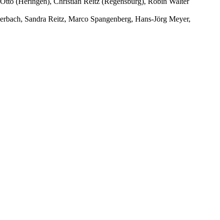
Otto (Heringen), Christian Reitz (Regensburg), Robin Walter
 Zerbach, Sandra Reitz, Marco Spangenberg, Hans-Jörg Meyer,