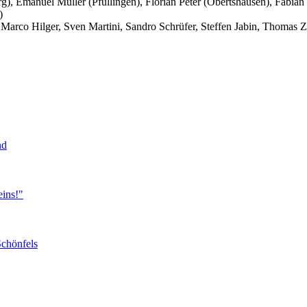
, Emanuel Müller (Pfullingen), Florian Peter (Obertshausen), Fabian 
)
 Marco Hilger, Sven Martini, Sandro Schrüfer, Steffen Jabin, Thomas
nd
eins!"
Schönfels