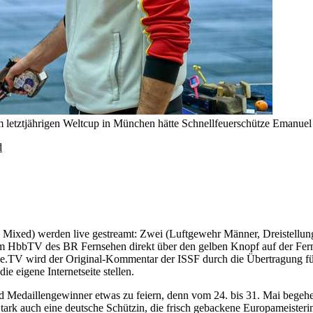
 letztjährigen Weltcup in München hätte Schnellfeuerschütze Emanuel M
d
2x Mixed) werden live gestreamt: Zwei (Luftgewehr Männer, Dreistell
 HbbTV des BR Fernsehen direkt über den gelben Knopf auf der Fern
pe.TV wird der Original-Kommentar der ISSF durch die Übertragung f
e eigene Internetseite stellen.
 Medaillengewinner etwas zu feiern, denn vom 24. bis 31. Mai begehen 
tark auch eine deutsche Schützin, die frisch gebackene Europameisteri