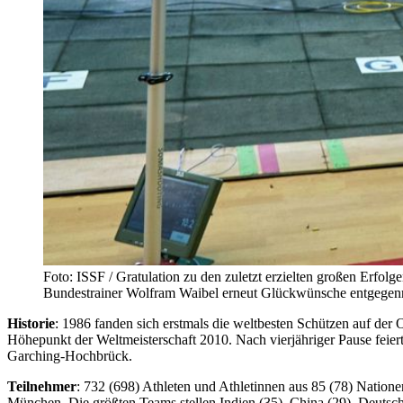
Foto: ISSF / Gratulation zu den zuletzt erzielten großen Erfol
Bundestrainer Wolfram Waibel erneut Glückwünsche entgege
Historie
: 1986 fanden sich erstmals die weltbesten Schützen auf der 
Höhepunkt der Weltmeisterschaft 2010. Nach vierjähriger Pause feiert
Garching-Hochbrück.
Teilnehmer
: 732 (698) Athleten und Athletinnen aus 85 (78) Nation
München. Die größten Teams stellen Indien (35), China (29), Deutsc