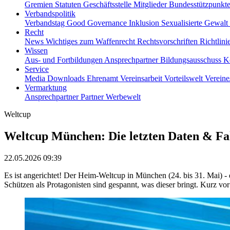
Gremien
Statuten
Geschäftsstelle
Mitglieder
Bundesstützpunkt
Verbandspolitik
Verbandstag
Good Governance
Inklusion
Sexualisierte Gewalt
Recht
News
Wichtiges zum Waffenrecht
Rechtsvorschriften
Richtlin
Wissen
Aus- und Fortbildungen
Ansprechpartner
Bildungsausschuss
K
Service
Media
Downloads
Ehrenamt
Vereinsarbeit
Vorteilswelt
Verein
Vermarktung
Ansprechpartner
Partner
Werbewelt
Weltcup
Weltcup München: Die letzten Daten & Fa
22.05.2026 09:39
Es ist angerichtet! Der Heim-Weltcup in München (24. bis 31. Mai) -
Schützen als Protagonisten sind gespannt, was dieser bringt. Kurz vor 