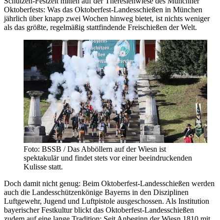
Schützen-Festzelt mitten auf der Theresienwiese des Münchner
Oktoberfests: Was das Oktoberfest-Landesschießen in München
jährlich über knapp zwei Wochen hinweg bietet, ist nichts weniger
als das größte, regelmäßig stattfindende Freischießen der Welt.
Foto: BSSB / Das Abböllern auf der Wiesn ist
spektakulär und findet stets vor einer beeindruckenden
Kulisse statt.
Doch damit nicht genug: Beim Oktoberfest-Landesschießen werden
auch die Landesschützenkönige Bayerns in den Disziplinen
Luftgewehr, Jugend und Luftpistole ausgeschossen. Als Institution
bayerischer Festkultur blickt das Oktoberfest-Landesschießen
zudem auf eine lange Tradition: Seit Anbeginn der Wiesn 1810 mit