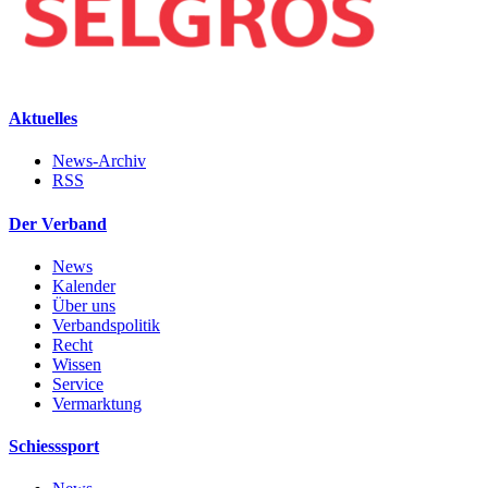
Aktuelles
News-Archiv
RSS
Der Verband
News
Kalender
Über uns
Verbandspolitik
Recht
Wissen
Service
Vermarktung
Schiesssport