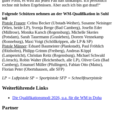
guter Form, es wird auf jeden Fall hart umkämpft. Ich persönlich
rechne mit hohen Ergebnissen. Aber auch ich bin gut drauf!“
Folgende Schützen nehmen an der WM-Qualifikation in Suhl
teil
Pistole Frauen
: Celina Becker (Ubstadt-Weiher), Susanne Neisinger
(Wien, beide LP), Svenja Berge (Bad Camberg), Josefin Eder
(Müllrose), Monika Karsch (Regensburg), Michelle Skeries
(Potsdam), Sarah Tauermann (Grasleben), Doreen Vennekamp
(Ronneburg), Maxi Voigt (Schöllkrippen, alle LP & SP)
Pistole Männer
: Eduard Baumeister (Plankstadt), Paul Fröhlich
(Hitzhofen), Philipp Grimm (Freiberg), Andreas Köppl
(Lampenricht), Christian Reitz (Regensburg), Michael Schwald
(Lörrach), Robin Walter (Reichenbach, alle LP), Oliver Geis (Bad
Camberg), Emanuel Müller (Pfullingen), Fabian Otto (Mainz),
Florian Peter (Obertshausen, alle SFP)
LP = Luftpistole SP = Sportpistole SFP = Schnellfeuerpistole
Weiterführende Links
Die Qualifikationsmodi 2026, u.a. für die WM in Doha
Partner