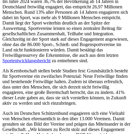
Im Jahre 2024 waren 36,7% der Bevölkerung ab 14 Jahren in
Deutschland freiwillig engagiert, das entspricht 26,97 Millionen
Menschen. Rund 13% aller Personen ab 14 Jahren engagieren sich
dabei im Sport, was mehr als 9 Millionen Menschen entspricht.
Damit liegt der Sport weiterhin deutlich an der Spitze der
Auswertung. Sportvereine leisten so einen zentralen Beitrag für
gesellschaftlichen Zusammenhalt, Teilhabe und Integration.
Gleichzeitig ist der Sport stark auf dieses Engagement angewiesen,
ohne das die 86.000 Sport-, Schieß- und Bogensportvereine im
Land nicht funktionieren würden. Damit bestätigt das
Freiwilligensurvey die Erkenntnisse, die auch aus dem letzten
Sportentwicklungsbericht
zu entnehmen sind.
Als Kernbotschaft stellen beide Studien fest: Grundsätzlich besteht
für Sportvereine ein zweifaches Potenzial: Neue Freiwillige finden
und bestehende Freiwillige halten. Zudem ist überaus erfreulich,
dass unter den Menschen, die sich derzeit nicht freiwillig
engagieren, eine große Bereitschaft herrscht, das zu ändern. 41%
dieser Leute gaben an, dass sie sich vorstellen können, in Zukunft
aktiv zu werden und sich einzubringen.
Auch im Deutschen Schützenbund engagieren sich eine Vielzahl
von Menschen ehrenamtlich in den über 13.000 Vereinen. Damit
gestalten sie das Bild der Vereine und prägen das Miteinander in der
Gesellschaft. „Wir können zu Recht stolz auf dieses Engagement