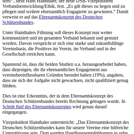
sein!“, stellt Hans Hainthaler, der neue DSB-Vizepräsident
Verbandsentwicklung/Ethik, fest. „Es gilt dieses zu hegen und zu
pflegen und weitere ehrenamtlich Engagierte zu gewinnen.“ Damit
verweist er auf das
Ehrenamtskonzept des Deutschen
Schützenbundes
.
Unter Hainthalers Führung soll dieses Konzept nun weiter
kommuniziert und im gesamten Verband bekannt und genutzt
werden. Davon verspricht er sich eine starke und zukunftsfähige
Vereinsbasis, die Positives im Verein, im Verband und in der
Gesellschaft erreichen kann.
Spannend ist, dass die beiden Studien u.a. herausgearbeitet haben,
dass diejenigen, die ihr ehrenamtliches Engagement aus
vereinsbeeinflussbaren Gründen beendet haben (19%), angaben,
dass sie sich der Aufgabe nicht gewachsen, nicht qualifiziert genug
fühlten.
Dies ist eine Erkenntnis, der in dem Ehrenamtskonzept des
Deutschen Schützenbundes bereits Rechnung getragen wurde. In
Schritt fünf des Ehrenamtskonzeptes
wird genau darauf
eingegangen.
Vizepräsident Hainthaler unterstreicht: „Das Ehrenamtskonzept des
Deutschen Schützenbundes kann für unsere Vereine eine hilfreiche
Unterstützung sein. Dort werden Handlungsempfehlungen in zehn