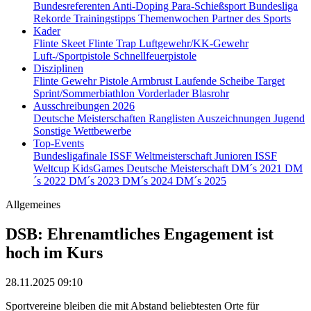
Bundesreferenten
Anti-Doping
Para-Schießsport
Bundesliga
Rekorde
Trainingstipps
Themenwochen
Partner des Sports
Kader
Flinte Skeet
Flinte Trap
Luftgewehr/KK-Gewehr
Luft-/Sportpistole
Schnellfeuerpistole
Disziplinen
Flinte
Gewehr
Pistole
Armbrust
Laufende Scheibe
Target
Sprint/Sommerbiathlon
Vorderlader
Blasrohr
Ausschreibungen 2026
Deutsche Meisterschaften
Ranglisten
Auszeichnungen
Jugend
Sonstige Wettbewerbe
Top-Events
Bundesligafinale
ISSF Weltmeisterschaft Junioren
ISSF
Weltcup
KidsGames
Deutsche Meisterschaft
DM´s 2021
DM
´s 2022
DM´s 2023
DM´s 2024
DM´s 2025
Allgemeines
DSB: Ehrenamtliches Engagement ist
hoch im Kurs
28.11.2025 09:10
Sportvereine bleiben die mit Abstand beliebtesten Orte für