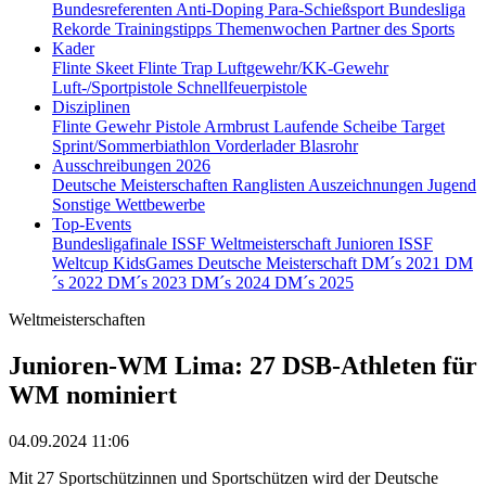
Bundesreferenten
Anti-Doping
Para-Schießsport
Bundesliga
Rekorde
Trainingstipps
Themenwochen
Partner des Sports
Kader
Flinte Skeet
Flinte Trap
Luftgewehr/KK-Gewehr
Luft-/Sportpistole
Schnellfeuerpistole
Disziplinen
Flinte
Gewehr
Pistole
Armbrust
Laufende Scheibe
Target
Sprint/Sommerbiathlon
Vorderlader
Blasrohr
Ausschreibungen 2026
Deutsche Meisterschaften
Ranglisten
Auszeichnungen
Jugend
Sonstige Wettbewerbe
Top-Events
Bundesligafinale
ISSF Weltmeisterschaft Junioren
ISSF
Weltcup
KidsGames
Deutsche Meisterschaft
DM´s 2021
DM
´s 2022
DM´s 2023
DM´s 2024
DM´s 2025
Weltmeisterschaften
Junioren-WM Lima: 27 DSB-Athleten für
WM nominiert
04.09.2024 11:06
Mit 27 Sportschützinnen und Sportschützen wird der Deutsche