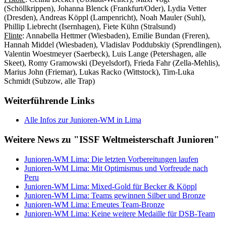
(Schöllkrippen), Johanna Blenck (Frankfurt/Oder), Lydia Vetter
(Dresden), Andreas Köppl (Lampenricht), Noah Mauler (Suhl),
Phillip Liebrecht (Isernhagen), Fiete Kühn (Stralsund)
Flinte
: Annabella Hettmer (Wiesbaden), Emilie Bundan (Freren),
Hannah Middel (Wiesbaden), Vladislav Poddubskiy (Sprendlingen),
Valentin Woestmeyer (Saerbeck), Luis Lange (Petershagen, alle
Skeet), Romy Gramowski (Deyelsdorf), Frieda Fahr (Zella-Mehlis),
Marius John (Friemar), Lukas Racko (Wittstock), Tim-Luka
Schmidt (Subzow, alle Trap)
Weiterführende Links
Alle Infos zur Junioren-WM in Lima
Weitere News zu "ISSF Weltmeisterschaft Junioren"
Junioren-WM Lima: Die letzten Vorbereitungen laufen
Junioren-WM Lima: Mit Optimismus und Vorfreude nach
Peru
Junioren-WM Lima: Mixed-Gold für Becker & Köppl
Junioren-WM Lima: Teams gewinnen Silber und Bronze
Junioren-WM Lima: Erneutes Team-Bronze
Junioren-WM Lima: Keine weitere Medaille für DSB-Team