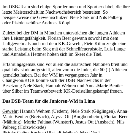
Im DSB-Team sind einige Sportlerinnen und Sportler dabei, die ihre
letzte Meisterschaft im Nachwuchsbereich bestreiten. So
beispielsweise die Gewehrschützen Nele Stark und Nils Palberg
oder Pistolenschütze Andreas Köppl.
Zuletzt bei der DM in München unterstrichen die jungen Athleten
ihre Leistungsfähigkeit. Florian Beer gewann sowohl mit dem
Luftgewehr als auch mit dem KK-Gewehr, Fiete Kühn zeigte eine
starke Leistung beim Sieg mit der Schnellfeuerpistole, Luis Lange
und Annabella Hettmer holten sich im Skeet die Titel.
Erfahrungsgemäß sind vor allem die asiatischen Nationen breit und
qualitativ stark aufgestellt, allen voran die Inder, die 60 (!) Athleten
gemeldet haben. Bei der WM im vergangenen Jahr in
Changwon/KOR konnte sich der DSB-Nachwuchs in der
Besetzung Nele Stark, Hannah Wehren und Anna-Marie Beutler
über Silber im Teamwettbewerb KK-Dreistellungskampf freuen.
Das DSB-Team für die Junioren-WM in Lima
Gewehr
: Hannah Wehren (Uedem), Nele Stark (Güglingen), Anna-
Marie Beutler (Breisach), Alyssa Ott (Burgbernheim), Florian Beer
(Mähring), Moritz Faltinat (Wunstorf), Justus Ott (Ansbach), Nils
Palberg (Holzwickede)
Pistole
: Celina Becker (Ubstadt-Weiher), Maxi Vogt