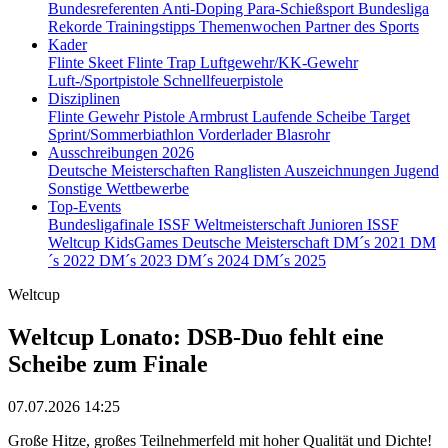
Bundesreferenten
Anti-Doping
Para-Schießsport
Bundesliga
Rekorde
Trainingstipps
Themenwochen
Partner des Sports
Kader
Flinte Skeet
Flinte Trap
Luftgewehr/KK-Gewehr
Luft-/Sportpistole
Schnellfeuerpistole
Disziplinen
Flinte
Gewehr
Pistole
Armbrust
Laufende Scheibe
Target
Sprint/Sommerbiathlon
Vorderlader
Blasrohr
Ausschreibungen 2026
Deutsche Meisterschaften
Ranglisten
Auszeichnungen
Jugend
Sonstige Wettbewerbe
Top-Events
Bundesligafinale
ISSF Weltmeisterschaft Junioren
ISSF
Weltcup
KidsGames
Deutsche Meisterschaft
DM´s 2021
DM
´s 2022
DM´s 2023
DM´s 2024
DM´s 2025
Weltcup
Weltcup Lonato: DSB-Duo fehlt eine
Scheibe zum Finale
07.07.2026 14:25
Große Hitze, großes Teilnehmerfeld mit hoher Qualität und Dichte!