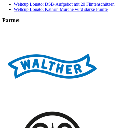
Weltcup Lonato: DSB-Aufgebot mit 20 Flintenschützen
Weltcup Lonato: Kathrin Murche wird starke Fünfte
Partner