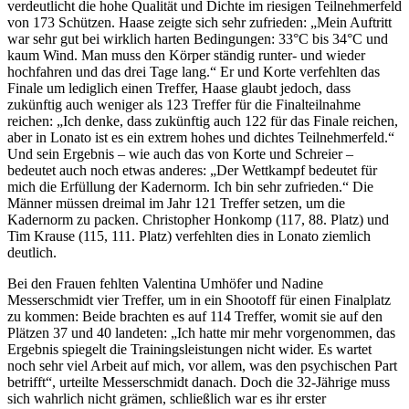
verdeutlicht die hohe Qualität und Dichte im riesigen Teilnehmerfeld
von 173 Schützen. Haase zeigte sich sehr zufrieden: „Mein Auftritt
war sehr gut bei wirklich harten Bedingungen: 33°C bis 34°C und
kaum Wind. Man muss den Körper ständig runter- und wieder
hochfahren und das drei Tage lang.“ Er und Korte verfehlten das
Finale um lediglich einen Treffer, Haase glaubt jedoch, dass
zukünftig auch weniger als 123 Treffer für die Finalteilnahme
reichen: „Ich denke, dass zukünftig auch 122 für das Finale reichen,
aber in Lonato ist es ein extrem hohes und dichtes Teilnehmerfeld.“
Und sein Ergebnis – wie auch das von Korte und Schreier –
bedeutet auch noch etwas anderes: „Der Wettkampf bedeutet für
mich die Erfüllung der Kadernorm. Ich bin sehr zufrieden.“ Die
Männer müssen dreimal im Jahr 121 Treffer setzen, um die
Kadernorm zu packen. Christopher Honkomp (117, 88. Platz) und
Tim Krause (115, 111. Platz) verfehlten dies in Lonato ziemlich
deutlich.
Bei den Frauen fehlten Valentina Umhöfer und Nadine
Messerschmidt vier Treffer, um in ein Shootoff für einen Finalplatz
zu kommen: Beide brachten es auf 114 Treffer, womit sie auf den
Plätzen 37 und 40 landeten: „Ich hatte mir mehr vorgenommen, das
Ergebnis spiegelt die Trainingsleistungen nicht wider. Es wartet
noch sehr viel Arbeit auf mich, vor allem, was den psychischen Part
betrifft“, urteilte Messerschmidt danach. Doch die 32-Jährige muss
sich wahrlich nicht grämen, schließlich war es ihr erster