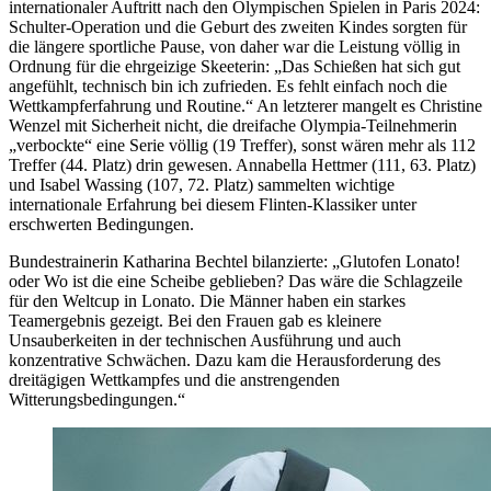
internationaler Auftritt nach den Olympischen Spielen in Paris 2024:
Schulter-Operation und die Geburt des zweiten Kindes sorgten für
die längere sportliche Pause, von daher war die Leistung völlig in
Ordnung für die ehrgeizige Skeeterin: „Das Schießen hat sich gut
angefühlt, technisch bin ich zufrieden. Es fehlt einfach noch die
Wettkampferfahrung und Routine.“ An letzterer mangelt es Christine
Wenzel mit Sicherheit nicht, die dreifache Olympia-Teilnehmerin
„verbockte“ eine Serie völlig (19 Treffer), sonst wären mehr als 112
Treffer (44. Platz) drin gewesen. Annabella Hettmer (111, 63. Platz)
und Isabel Wassing (107, 72. Platz) sammelten wichtige
internationale Erfahrung bei diesem Flinten-Klassiker unter
erschwerten Bedingungen.
Bundestrainerin Katharina Bechtel bilanzierte: „Glutofen Lonato!
oder Wo ist die eine Scheibe geblieben? Das wäre die Schlagzeile
für den Weltcup in Lonato. Die Männer haben ein starkes
Teamergebnis gezeigt. Bei den Frauen gab es kleinere
Unsauberkeiten in der technischen Ausführung und auch
konzentrative Schwächen. Dazu kam die Herausforderung des
dreitägigen Wettkampfes und die anstrengenden
Witterungsbedingungen.“