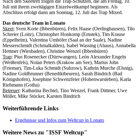
Nach den Skeetern folgen die Trap-Schützen, die am Freitag, 10.
Juli mit ihrem zweitägigen Einzelwettkampf beginnen. Als
Abschluss erfolgt dann am Sonntag, 12. Juli das Trap Mixed.
Das deutsche Team in Lonato
Skeet
: Sven Korte (Ibbenbüren), Felix Haase (Oerlinghausen), Tilo
Schreier (Loitz), Christopher Honkomp (Emstek), Tim Krause
(Eppelheim), Valentina Umhöfer (Saal an der Saale), Nadine
Messerschmidt (Schmalkalden), Isabel Wassing (Ahaus), Annabella
Hettmer (Wiesbaden), Christine Wenzel (Ibbenbüren)
Trap
: Pius Rosenecker (Dürrwangen), León Alexander Engeln
(Weißenfels), Nolan Peters (Krakow am See), Marius John
(Friemar), Tim-Luka Schmidt (Subzow), Kathrin Murche (Elsnig),
Nadine Goldbrunner (Benediktbeuren), Sarah Bindrich (Bad
Königshofen), Josephine Schwenzfeier (Hohenwarsleben), Karla
Riehmann (Gotha)
Betreuer
: Katharina Bechtel, Tino Wenzel, Frank Dittmer, Uwe
Möller, Mike Stöcker, Karsten Bindrich
Weiterführende Links
Ergebnisse und Infos zum Weltcup in Lonato
Weitere News zu "ISSF Weltcup"