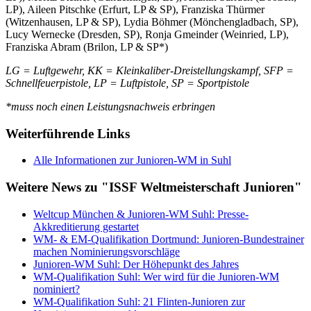
LP), Aileen Pitschke (Erfurt, LP & SP), Franziska Thürmer
(Witzenhausen, LP & SP), Lydia Böhmer (Mönchengladbach, SP),
Lucy Wernecke (Dresden, SP), Ronja Gmeinder (Weinried, LP),
Franziska Abram (Brilon, LP & SP*)
LG = Luftgewehr, KK = Kleinkaliber-Dreistellungskampf, SFP =
Schnellfeuerpistole, LP = Luftpistole, SP = Sportpistole
*muss noch einen Leistungsnachweis erbringen
Weiterführende Links
Alle Informationen zur Junioren-WM in Suhl
Weitere News zu "ISSF Weltmeisterschaft Junioren"
Weltcup München & Junioren-WM Suhl: Presse-
Akkreditierung gestartet
WM- & EM-Qualifikation Dortmund: Junioren-Bundestrainer
machen Nominierungsvorschläge
Junioren-WM Suhl: Der Höhepunkt des Jahres
WM-Qualifikation Suhl: Wer wird für die Junioren-WM
nominiert?
WM-Qualifikation Suhl: 21 Flinten-Junioren zur