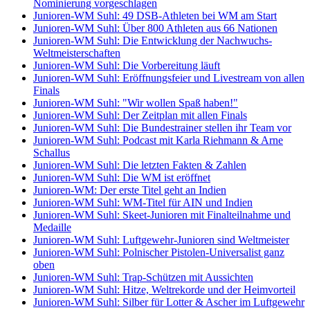
Nominierung vorgeschlagen
Junioren-WM Suhl: 49 DSB-Athleten bei WM am Start
Junioren-WM Suhl: Über 800 Athleten aus 66 Nationen
Junioren-WM Suhl: Die Entwicklung der Nachwuchs-
Weltmeisterschaften
Junioren-WM Suhl: Die Vorbereitung läuft
Junioren-WM Suhl: Eröffnungsfeier und Livestream von allen
Finals
Junioren-WM Suhl: "Wir wollen Spaß haben!"
Junioren-WM Suhl: Der Zeitplan mit allen Finals
Junioren-WM Suhl: Die Bundestrainer stellen ihr Team vor
Junioren-WM Suhl: Podcast mit Karla Riehmann & Arne
Schallus
Junioren-WM Suhl: Die letzten Fakten & Zahlen
Junioren-WM Suhl: Die WM ist eröffnet
Junioren-WM: Der erste Titel geht an Indien
Junioren-WM Suhl: WM-Titel für AIN und Indien
Junioren-WM Suhl: Skeet-Junioren mit Finalteilnahme und
Medaille
Junioren-WM Suhl: Luftgewehr-Junioren sind Weltmeister
Junioren-WM Suhl: Polnischer Pistolen-Universalist ganz
oben
Junioren-WM Suhl: Trap-Schützen mit Aussichten
Junioren-WM Suhl: Hitze, Weltrekorde und der Heimvorteil
Junioren-WM Suhl: Silber für Lotter & Ascher im Luftgewehr