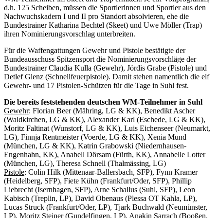
d.h. 125 Scheiben, müssen die Sportlerinnen und Sportler aus den
Nachwuchskadern I und II pro Standort absolvieren, ehe die
Bundestrainer Katharina Bechtel (Skeet) und Uwe Möller (Trap)
ihren Nominierungsvorschlag unterbreiten.
Für die Waffengattungen Gewehr und Pistole bestätigte der
Bundeausschuss Spitzensport die Nominierungsvorschläge der
Bundestrainer Claudia Kulla (Gewehr), Jördis Grabe (Pistole) und
Detlef Glenz (Schnellfeuerpistole). Damit stehen namentlich die elf
Gewehr- und 17 Pistolen-Schützen für die Tage in Suhl fest.
Die bereits feststehenden deutschen WM-Teilnehmer in Suhl
Gewehr
: Florian Beer (Mähring, LG & KK), Benedikt Ascher
(Waldkirchen, LG & KK), Alexander Karl (Eschede, LG & KK),
Moritz Faltinat (Wunstorf, LG & KK), Luis Eichenseer (Neumarkt,
LG), Finnja Rentmeister (Voerde, LG & KK), Xenia Mund
(München, LG & KK), Katrin Grabowski (Niedernhausen-
Engenhahn, KK), Anabell Dörsam (Fürth, KK), Annabelle Lotter
(München, LG), Theresa Schnell (Thalmässing, LG)
Pistole
: Colin Hilk (Mittenaar-Ballersbach, SFP), Fynn Kramer
(Heidelberg, SFP), Fiete Kühn (Frankfurt/Oder, SFP), Phillip
Liebrecht (Isernhagen, SFP), Arne Schallus (Suhl, SFP), Leon
Kabisch (Treplin, LP), David Obenaus (Plessa OT Kahla, LP),
Lucas Struck (Frankfurt/Oder, LP), Tjark Buchwald (Neumünster,
LP), Moritz Steiner (Gundelfingen, LP), Anakin Sarrach (Booßen,