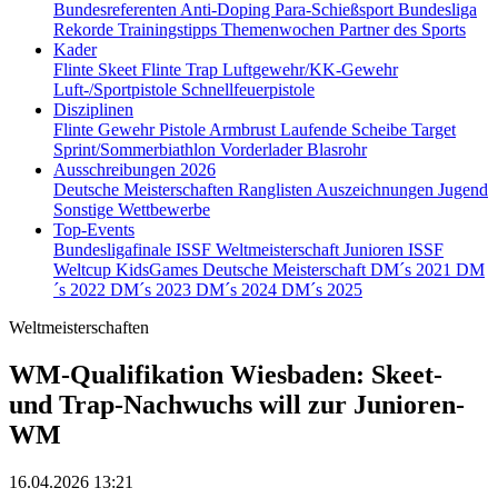
Bundesreferenten
Anti-Doping
Para-Schießsport
Bundesliga
Rekorde
Trainingstipps
Themenwochen
Partner des Sports
Kader
Flinte Skeet
Flinte Trap
Luftgewehr/KK-Gewehr
Luft-/Sportpistole
Schnellfeuerpistole
Disziplinen
Flinte
Gewehr
Pistole
Armbrust
Laufende Scheibe
Target
Sprint/Sommerbiathlon
Vorderlader
Blasrohr
Ausschreibungen 2026
Deutsche Meisterschaften
Ranglisten
Auszeichnungen
Jugend
Sonstige Wettbewerbe
Top-Events
Bundesligafinale
ISSF Weltmeisterschaft Junioren
ISSF
Weltcup
KidsGames
Deutsche Meisterschaft
DM´s 2021
DM
´s 2022
DM´s 2023
DM´s 2024
DM´s 2025
Weltmeisterschaften
WM-Qualifikation Wiesbaden: Skeet-
und Trap-Nachwuchs will zur Junioren-
WM
16.04.2026 13:21