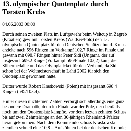
13. olympischer Quotenplatz durch
Torsten Krebs
04.06.2003 00:00
Durch seinen zweiten Platz im Luftgewehr beim Weltcup in Zagreb
(Kroatien) gewinnt Torsten Krebs (Waldsee/Foto) den 13.
olympischen Quotenplatz für den Deutschen Schützenbund. Krebs
erzielte nach 596 Ringen im Vorkampf 102,7 Ringe im Finale und
gewann mit 698,7 Ringen hinter Peter Sidi (Ungarn), der auf
insgesamt 699,2 Ringe (Vorkampf 596/Finale 103,2) kam, die
Silbermedaille und das Olympiaticket für den Verband, da Sidi
schon bei der Weltmeisterschaft in Lahti 2002 für sich den
Quotenplatz gewonnen hatte.
Dritter wurde Robert Kraskowski (Polen) mit insgesamt 698,4
Ringen (595/103,4).
Hinter diesen nüchternen Zahlen verbirgt sich allerdings eine ganz
besondere Dramatik, denn im Finale war der Pole, der ebenfalls
noch um den Quotenplatz kämpfte, vor dem letzten zehnten Schuss
bis auf zwei Zehntelringe an den 30-jährigen Rheinland-Pfälzer
heran gekommen. Nach dem Kommando schoss Kraskowski
ziemlich schnell eine 10,8 – Aufstöhnen bei der deutschen Kolonie,