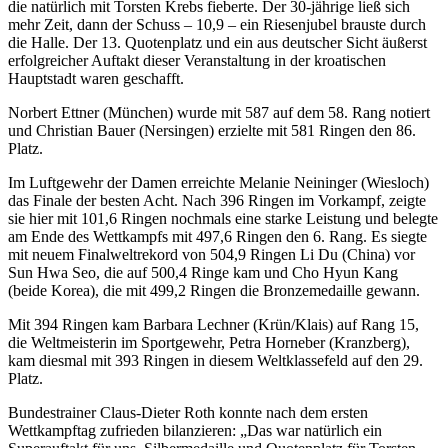
die natürlich mit Torsten Krebs fieberte. Der 30-jährige ließ sich
mehr Zeit, dann der Schuss – 10,9 – ein Riesenjubel brauste durch
die Halle. Der 13. Quotenplatz und ein aus deutscher Sicht äußerst
erfolgreicher Auftakt dieser Veranstaltung in der kroatischen
Hauptstadt waren geschafft.
Norbert Ettner (München) wurde mit 587 auf dem 58. Rang notiert
und Christian Bauer (Nersingen) erzielte mit 581 Ringen den 86.
Platz.
Im Luftgewehr der Damen erreichte Melanie Neininger (Wiesloch)
das Finale der besten Acht. Nach 396 Ringen im Vorkampf, zeigte
sie hier mit 101,6 Ringen nochmals eine starke Leistung und belegte
am Ende des Wettkampfs mit 497,6 Ringen den 6. Rang. Es siegte
mit neuem Finalweltrekord von 504,9 Ringen Li Du (China) vor
Sun Hwa Seo, die auf 500,4 Ringe kam und Cho Hyun Kang
(beide Korea), die mit 499,2 Ringen die Bronzemedaille gewann.
Mit 394 Ringen kam Barbara Lechner (Krün/Klais) auf Rang 15,
die Weltmeisterin im Sportgewehr, Petra Horneber (Kranzberg),
kam diesmal mit 393 Ringen in diesem Weltklassefeld auf den 29.
Platz.
Bundestrainer Claus-Dieter Roth konnte nach dem ersten
Wettkampftag zufrieden bilanzieren: „Das war natürlich ein