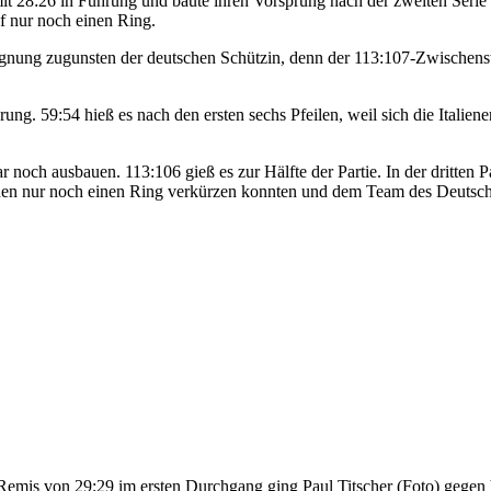
 mit 28:26 in Führung und baute ihren Vorsprung nach der zweiten Serie 
f nur noch einen Ring.
egegnung zugunsten der deutschen Schützin, denn der 113:107-Zwische
ng. 59:54 hieß es nach den ersten sechs Pfeilen, weil sich die Italie
h ausbauen. 113:106 gieß es zur Hälfte der Partie. In der dritten Pa
rinnen nur noch einen Ring verkürzen konnten und dem Team des Deutsch
emis von 29:29 im ersten Durchgang ging Paul Titscher (Foto) gegen V