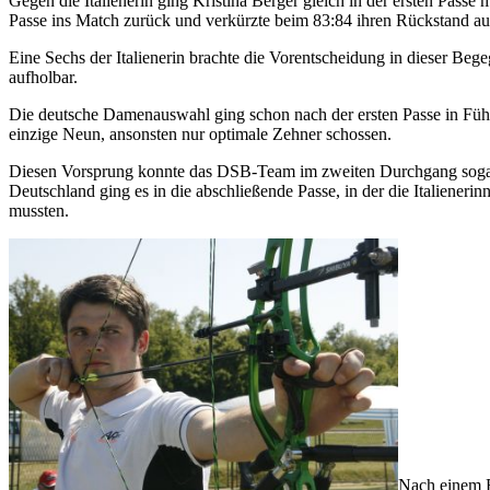
Gegen die Italienerin ging Kristina Berger gleich in der ersten Passe
Passe ins Match zurück und verkürzte beim 83:84 ihren Rückstand au
Eine Sechs der Italienerin brachte die Vorentscheidung in dieser B
aufholbar.
Die deutsche Damenauswahl ging schon nach der ersten Passe in Führu
einzige Neun, ansonsten nur optimale Zehner schossen.
Diesen Vorsprung konnte das DSB-Team im zweiten Durchgang sogar noc
Deutschland ging es in die abschließende Passe, in der die Italiene
mussten.
Nach einem R