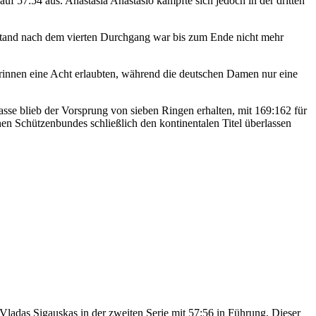
auf 57:54 aus. Anastasia Anastasio kämpfte sich jedoch in der dritten
nstand nach dem vierten Durchgang war bis zum Ende nicht mehr
nerinnen eine Acht erlaubten, während die deutschen Damen nur eine
sse blieb der Vorsprung von sieben Ringen erhalten, mit 169:162 für
en Schützenbundes schließlich den kontinentalen Titel überlassen
ladas Sigauskas in der zweiten Serie mit 57:56 in Führung. Dieser