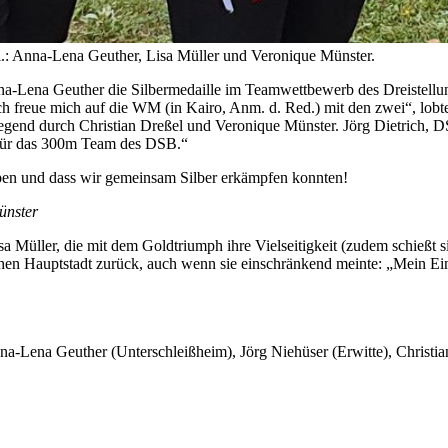
l.: Anna-Lena Geuther, Lisa Müller und Veronique Münster.
na-Lena Geuther die Silbermedaille im Teamwettbewerb des Dreistellun
freue mich auf die WM (in Kairo, Anm. d. Red.) mit den zwei“, lobte d
gend durch Christian Dreßel und Veronique Münster. Jörg Dietrich, DS
t für das 300m Team des DSB.“
haben und dass wir gemeinsam Silber erkämpfen konnten!
ünster
isa Müller, die mit dem Goldtriumph ihre Vielseitigkeit (zudem schieß
schen Hauptstadt zurück, auch wenn sie einschränkend meinte: „Mein Ei
nna-Lena Geuther (Unterschleißheim), Jörg Niehüser (Erwitte), Christi