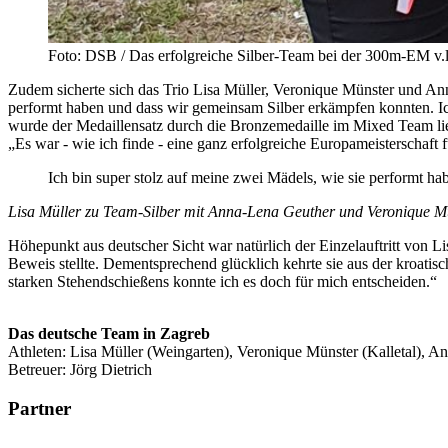
Foto: DSB / Das erfolgreiche Silber-Team bei der 300m-EM v.
Zudem sicherte sich das Trio Lisa Müller, Veronique Münster und An
performt haben und dass wir gemeinsam Silber erkämpfen konnten. Ich 
wurde der Medaillensatz durch die Bronzemedaille im Mixed Team lie
„Es war - wie ich finde - eine ganz erfolgreiche Europameisterschaf
Ich bin super stolz auf meine zwei Mädels, wie sie performt 
Lisa Müller zu Team-Silber mit Anna-Lena Geuther und Veronique M
Höhepunkt aus deutscher Sicht war natürlich der Einzelauftritt von L
Beweis stellte. Dementsprechend glücklich kehrte sie aus der kroati
starken Stehendschießens konnte ich es doch für mich entscheiden.“
Das deutsche Team in Zagreb
Athleten: Lisa Müller (Weingarten), Veronique Münster (Kalletal), A
Betreuer: Jörg Dietrich
Partner