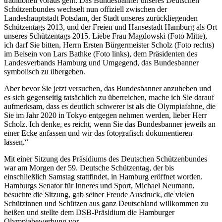
traditionell voraus geht: Das Bundesbanner unseres Deutschen
Schützenbundes wechselt nun offiziell zwischen der
Landeshauptstadt Potsdam, der Stadt unseres zurückliegenden
Schützentags 2013, und der Freien und Hansestadt Hamburg als Ort
unseres Schützentags 2015. Liebe Frau Magdowski (Foto Mitte),
ich darf Sie bitten, Herrn Ersten Bürgermeister Scholz (Foto rechts)
im Beisein von Lars Bathke (Foto links), dem Präsidenten des
Landesverbands Hamburg und Umgegend, das Bundesbanner
symbolisch zu übergeben.
Aber bevor Sie jetzt versuchen, das Bundesbanner anzuheben und
es sich gegenseitig tatsächlich zu überreichen, mache ich Sie darauf
aufmerksam, dass es deutlich schwerer ist als die Olympiafahne, die
Sie im Jahr 2020 in Tokyo entgegen nehmen werden, lieber Herr
Scholz. Ich denke, es reicht, wenn Sie das Bundesbanner jeweils an
einer Ecke anfassen und wir das fotografisch dokumentieren
lassen.“
Mit einer Sitzung des Präsidiums des Deutschen Schützenbundes
war am Morgen der 59. Deutsche Schützentag, der bis
einschließlich Samstag stattfindet, in Hamburg eröffnet worden.
Hamburgs Senator für Inneres und Sport, Michael Neumann,
besuchte die Sitzung, gab seiner Freude Ausdruck, die vielen
Schützinnen und Schützen aus ganz Deutschland willkommen zu
heißen und stellte dem DSB-Präsidium die Hamburger
Olympiabewerbung vor.