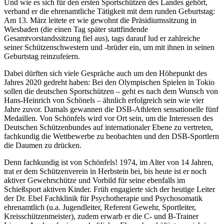
Und wie es sich für den ersten Sportschützen des Landes gehört,
verband er die ehrenamtliche Tätigkeit mit dem runden Geburtstag:
Am 13. März leitete er wie gewohnt die Präsidiumssitzung in
Wiesbaden (die einen Tag später stattfindende
Gesamtvorstandssitzung fiel aus), tags darauf lud er zahlreiche
seiner Schützenschwestern und -brüder ein, um mit ihnen in seinen
Geburtstag reinzufeiern.
Dabei dürften sich viele Gespräche auch um den Höhepunkt des
Jahres 2020 gedreht haben: Bei den Olympischen Spielen in Tokio
sollen die deutschen Sportschützen – geht es nach dem Wunsch von
Hans-Heinrich von Schönels – ähnlich erfolgreich sein wie vier
Jahre zuvor. Damals gewannen die DSB-Athleten sensationelle fünf
Medaillen. Von Schönfels wird vor Ort sein, um die Interessen des
Deutschen Schützenbundes auf internationaler Ebene zu vertreten,
fachkundig die Wettbewerbe zu beobachten und den DSB-Sportlern
die Daumen zu drücken.
Denn fachkundig ist von Schönfels! 1974, im Alter von 14 Jahren,
trat er dem Schützenverein in Herbstein bei, bis heute ist er noch
aktiver Gewehrschütze und Vorbild für seine ebenfalls im
Schießsport aktiven Kinder. Früh engagierte sich der heutige Leiter
der Dr. Ebel Fachklinik für Psychotherapie und Psychosomatik
ehrenamtlich (u.a. Jugendleiter, Referent Gewehr, Sportleiter,
Kreisschützenmeister), zudem erwarb er die C- und B-Trainer