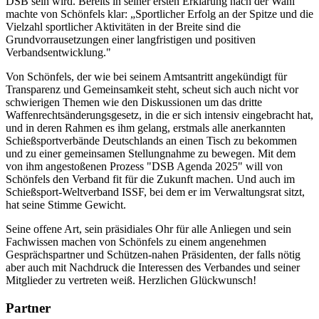
DSB sein wird. Bereits in seiner ersten Erklärung nach der Wahl
machte von Schönfels klar: „Sportlicher Erfolg an der Spitze und die
Vielzahl sportlicher Aktivitäten in der Breite sind die
Grundvorrausetzungen einer langfristigen und positiven
Verbandsentwicklung."
Von Schönfels, der wie bei seinem Amtsantritt angekündigt für
Transparenz und Gemeinsamkeit steht, scheut sich auch nicht vor
schwierigen Themen wie den Diskussionen um das dritte
Waffenrechtsänderungsgesetz, in die er sich intensiv eingebracht hat,
und in deren Rahmen es ihm gelang, erstmals alle anerkannten
Schießsportverbände Deutschlands an einen Tisch zu bekommen
und zu einer gemeinsamen Stellungnahme zu bewegen. Mit dem
von ihm angestoßenen Prozess "DSB Agenda 2025" will von
Schönfels den Verband fit für die Zukunft machen. Und auch im
Schießsport-Weltverband ISSF, bei dem er im Verwaltungsrat sitzt,
hat seine Stimme Gewicht.
Seine offene Art, sein präsidiales Ohr für alle Anliegen und sein
Fachwissen machen von Schönfels zu einem angenehmen
Gesprächspartner und Schützen-nahen Präsidenten, der falls nötig
aber auch mit Nachdruck die Interessen des Verbandes und seiner
Mitglieder zu vertreten weiß. Herzlichen Glückwunsch!
Partner