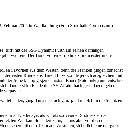
13. Februar 2005 in Waldkraiburg (Foto Sporthalle Gymnasium)
 trifft mit der SSG Dynamit Fürth auf seinen damaligen
orjahr, während Der Bund vor einem Jahr als Südmeister in die
großen Favoriten aus dem Westen, denn die Franken gingen zunächst
in der ersten Runde aus. Buer-Bülse konnte jedoch ausgleichen und
nderter-Serie knapp gegen Christian Bauer (Foto links) und entschied
 sich dann erst im Finale dem SV Affalterbach geschlagen geben
e verpasste.
tet hatten, ging damals jedoch ganz glatt mit 4:1 an die Schützen
rtelfinal-Niederlage, als wir als souveräner Südmeister nach
r letzten Wettkämpfe halten kann, ist uns aber vor dieser
iedersehen mit dem Team aus Westfalen, sicherlich eine der ganz