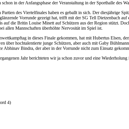
 schon in der Anfangsphase der Veranstaltung in der Sporthalle des 
 Partien des Viertelfinales haben es geballt in sich. Der diesjährige S
so glänzende Vorrunde gezeigt hat, trifft mit der SG Tell Dietzenbach 
 bis auf die Britin Louise Minett auf Schützen aus der Region stützt. 
i allen Mannschaften überhöhte Nervosität im Spiel ist.
wettkampftag in dieses Finale gekommen, hat mit Hubertus Elsen, dem
 über hochtalentierte junge Schützen, aber auch mit Gaby Bühlmann od
ze Abhinav Bindra, der aber in der Vorrunde nicht zum Einsatz gekomm
angenen Jahr berichteten wir ja schon zuvor und eine Wiederholung ist
ord 4)