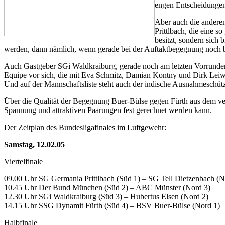
engen Entscheidungen
Aber auch die anderen
Prittlbach, die eine 
besitzt, sondern sich
werden, dann nämlich, wenn gerade bei der Auftaktbegegnung noch be
Auch Gastgeber SGi Waldkraiburg, gerade noch am letzten Vorrunden
Equipe vor sich, die mit Eva Schmitz, Damian Kontny und Dirk Leiwen
Und auf der Mannschaftsliste steht auch der indische Ausnahmeschüt
Über die Qualität der Begegnung Buer-Bülse gegen Fürth aus dem verg
Spannung und attraktiven Paarungen fest gerechnet werden kann.
Der Zeitplan des Bundesligafinales im Luftgewehr:
Samstag, 12.02.05
Viertelfinale
09.00 Uhr SG Germania Prittlbach (Süd 1) – SG Tell Dietzenbach (N
10.45 Uhr Der Bund München (Süd 2) – ABC Münster (Nord 3)
12.30 Uhr SGi Waldkraiburg (Süd 3) – Hubertus Elsen (Nord 2)
14.15 Uhr SSG Dynamit Fürth (Süd 4) – BSV Buer-Bülse (Nord 1)
Halbfinale