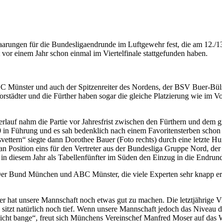
aarungen für die Bundesligaendrunde im Luftgewehr fest, die am 12./
 vor einem Jahr schon einmal im Viertelfinale stattgefunden haben.
Münster und auch der Spitzenreiter des Nordens, der BSV Buer-Bülse,
rstädter und die Fürther haben sogar die gleiche Platzierung wie im V
rlauf nahm die Partie vor Jahresfrist zwischen den Fürthern und dem 
 in Führung und es sah bedenklich nach einem Favoritensterben schon 
ettern“ siegte dann Dorothee Bauer (Foto rechts) durch eine letzte Hu
n Position eins für den Vertreter aus der Bundesliga Gruppe Nord, der
in diesem Jahr als Tabellenfünfter im Süden den Einzug in die Endrund
er Bund München und ABC Münster, die viele Experten sehr knapp erwar
 hat unsere Mannschaft noch etwas gut zu machen. Die letztjährige Vie
sitzt natürlich noch tief. Wenn unsere Mannschaft jedoch das Niveau de
cht bange“, freut sich Münchens Vereinschef Manfred Moser auf das W