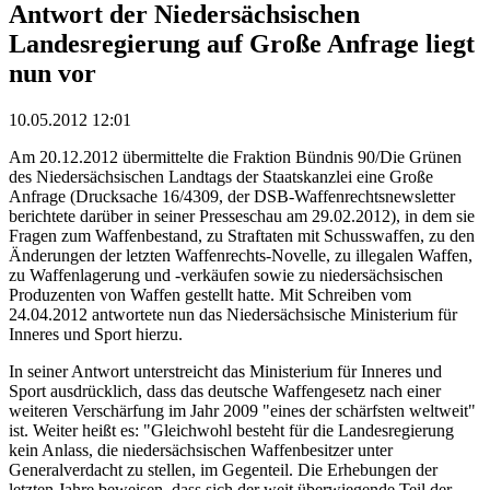
Antwort der Niedersächsischen
Landesregierung auf Große Anfrage liegt
nun vor
10.05.2012 12:01
Am 20.12.2012 übermittelte die Fraktion Bündnis 90/Die Grünen
des Niedersächsischen Landtags der Staatskanzlei eine Große
Anfrage (Drucksache 16/4309, der DSB-Waffenrechtsnewsletter
berichtete darüber in seiner Presseschau am 29.02.2012), in dem sie
Fragen zum Waffenbestand, zu Straftaten mit Schusswaffen, zu den
Änderungen der letzten Waffenrechts-Novelle, zu illegalen Waffen,
zu Waffenlagerung und -verkäufen sowie zu niedersächsischen
Produzenten von Waffen gestellt hatte. Mit Schreiben vom
24.04.2012 antwortete nun das Niedersächsische Ministerium für
Inneres und Sport hierzu.
In seiner Antwort unterstreicht das Ministerium für Inneres und
Sport ausdrücklich, dass das deutsche Waffengesetz nach einer
weiteren Verschärfung im Jahr 2009 "eines der schärfsten weltweit"
ist. Weiter heißt es: "Gleichwohl besteht für die Landesregierung
kein Anlass, die niedersächsischen Waffenbesitzer unter
Generalverdacht zu stellen, im Gegenteil. Die Erhebungen der
letzten Jahre beweisen, dass sich der weit überwiegende Teil der