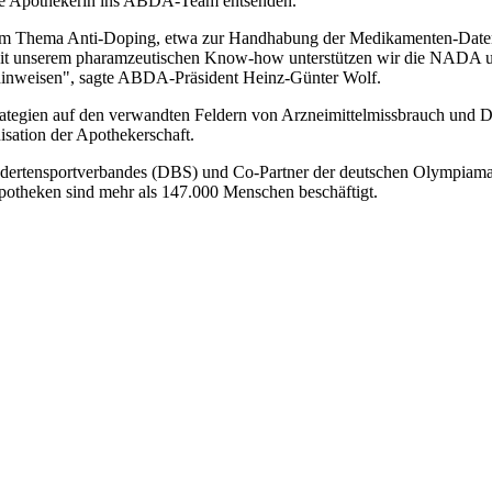
rte Apothekerin ins ABDA-Team entsenden.
zum Thema Anti-Doping, etwa zur Handhabung der Medikamenten-Daten
"Mit unserem pharamzeutischen Know-how unterstützen wir die NADA u
 hinweisen", sagte ABDA-Präsident Heinz-Günter Wolf.
ategien auf den verwandten Feldern von Arzneimittelmissbrauch und D
isation der Apothekerschaft.
ndertensportverbandes (DBS) und Co-Partner der deutschen Olympiaman
potheken sind mehr als 147.000 Menschen beschäftigt.