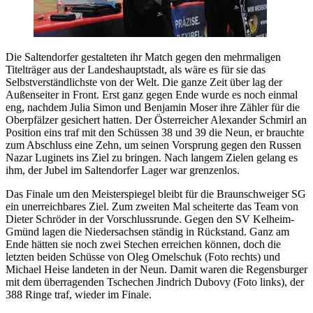
Die Saltendorfer gestalteten ihr Match gegen den mehrmaligen
Titelträger aus der Landeshauptstadt, als wäre es für sie das
Selbstverständlichste von der Welt. Die ganze Zeit über lag der
Außenseiter in Front. Erst ganz gegen Ende wurde es noch einmal
eng, nachdem Julia Simon und Benjamin Moser ihre Zähler für die
Oberpfälzer gesichert hatten. Der Österreicher Alexander Schmirl an
Position eins traf mit den Schüssen 38 und 39 die Neun, er brauchte
zum Abschluss eine Zehn, um seinen Vorsprung gegen den Russen
Nazar Luginets ins Ziel zu bringen. Nach langem Zielen gelang es
ihm, der Jubel im Saltendorfer Lager war grenzenlos.
Das Finale um den Meisterspiegel bleibt für die Braunschweiger SG
ein unerreichbares Ziel. Zum zweiten Mal scheiterte das Team von
Dieter Schröder in der Vorschlussrunde. Gegen den SV Kelheim-
Gmünd lagen die Niedersachsen ständig in Rückstand. Ganz am
Ende hätten sie noch zwei Stechen erreichen können, doch die
letzten beiden Schüsse von Oleg Omelschuk (Foto rechts) und
Michael Heise landeten in der Neun. Damit waren die Regensburger
mit dem überragenden Tschechen Jindrich Dubovy (Foto links), der
388 Ringe traf, wieder im Finale.