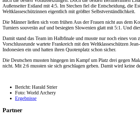
auch die besten Voraussetzungen. Doch die beiden Berlinerinnen Lis
Außenseiter Estland mit 4:5. Im Stechen fiel die Entscheidung, die Es
Weltklasseschützinnen eigentlich mit größter Selbstverständlichkeit.
Die Männer ließen sich vom frühen Aus der Frauen nicht aus dem Kon
Turniers souverän auf und besiegten Slowenien glatt mit 5:1. Und die
Damit stand das Team im Halbfinale und musste nur noch eines von z
Vorschlussrunde wartete Frankreich mit den Weltklasseschützen Jean-C
Indonesien ein und hatten ihren Quotenplatz schon sicher.
Die Deutschen mussten hingegen im Kampf um Platz drei gegen Malaysi
nicht. Mit 2:6 mussten sie sich geschlagen geben. Damit wird keine 
Bericht: Harald Strier
Foto: World Archery
Ergebnisse
Partner