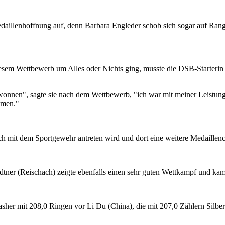
illenhoffnung auf, denn Barbara Engleder schob sich sogar auf Rang 
diesem Wettbewerb um Alles oder Nichts ging, musste die DSB-Starterin
wonnen", sagte sie nach dem Wettbewerb, "ich war mit meiner Leistun
mmen."
ch mit dem Sportgewehr antreten wird und dort eine weitere Medaillenc
tner (Reischach) zeigte ebenfalls einen sehr guten Wettkampf und kam 
her mit 208,0 Ringen vor Li Du (China), die mit 207,0 Zählern Silber 