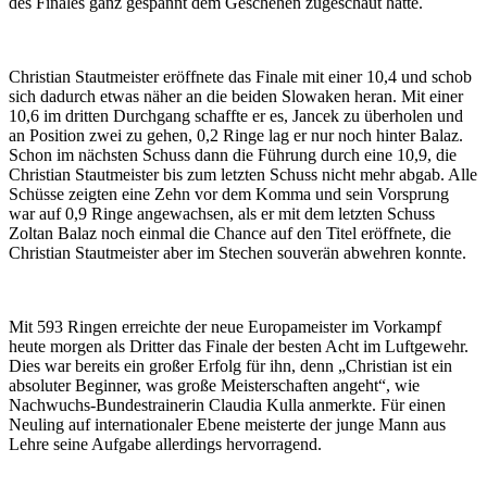
des Finales ganz gespannt dem Geschehen zugeschaut hatte.
Christian Stautmeister eröffnete das Finale mit einer 10,4 und schob
sich dadurch etwas näher an die beiden Slowaken heran. Mit einer
10,6 im dritten Durchgang schaffte er es, Jancek zu überholen und
an Position zwei zu gehen, 0,2 Ringe lag er nur noch hinter Balaz.
Schon im nächsten Schuss dann die Führung durch eine 10,9, die
Christian Stautmeister bis zum letzten Schuss nicht mehr abgab. Alle
Schüsse zeigten eine Zehn vor dem Komma und sein Vorsprung
war auf 0,9 Ringe angewachsen, als er mit dem letzten Schuss
Zoltan Balaz noch einmal die Chance auf den Titel eröffnete, die
Christian Stautmeister aber im Stechen souverän abwehren konnte.
Mit 593 Ringen erreichte der neue Europameister im Vorkampf
heute morgen als Dritter das Finale der besten Acht im Luftgewehr.
Dies war bereits ein großer Erfolg für ihn, denn „Christian ist ein
absoluter Beginner, was große Meisterschaften angeht“, wie
Nachwuchs-Bundestrainerin Claudia Kulla anmerkte. Für einen
Neuling auf internationaler Ebene meisterte der junge Mann aus
Lehre seine Aufgabe allerdings hervorragend.