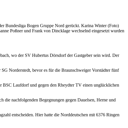
e der Bundesliga Bogen Gruppe Nord gerückt. Karina Winter (Foto)
 Susanne Poßner und Frank von Dincklage wechselnd eingesetzt wurden
Lebach, wo der SV Hubertus Dörsdorf der Gastgeber sein wird. Der
G Norderstedt, bevor es für die Braunschweiger Vorstädter fünf
ster BSC Laufdorf und gegen den Rheydter TV einen unglücklichen
uch die nachfolgenden Begegnungen gegen Dauelsen, Herne und
ahl entscheiden. Hier hatte die Norddeutschen mit 6376 Ringen