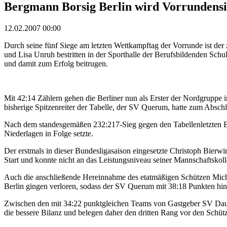
Bergmann Borsig Berlin wird Vorrundens
12.02.2007 00:00
Durch seine fünf Siege am letzten Wettkampftag der Vorrunde ist de
und Lisa Unruh bestritten in der Sporthalle der Berufsbildenden Sc
und damit zum Erfolg beitrugen.
Mit 42:14 Zählern gehen die Berliner nun als Erster der Nordgruppe 
bisherige Spitzenreiter der Tabelle, der SV Querum, hatte zum Absc
Nach dem standesgemäßen 232:217-Sieg gegen den Tabellenletzten BS
Niederlagen in Folge setzte.
Der erstmals in dieser Bundesligasaison eingesetzte Christoph Bier
Start und konnte nicht an das Leistungsniveau seiner Mannschaftskol
Auch die anschließende Hereinnahme des etatmäßigen Schützen Mic
Berlin gingen verloren, sodass der SV Querum mit 38:18 Punkten hinte
Zwischen den mit 34:22 punktgleichen Teams von Gastgeber SV Daue
die bessere Bilanz und belegen daher den dritten Rang vor den Schüt