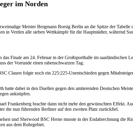
ieger im Norden
r zweimalige Meister Bergmann Borsig Berlin an die Spitze der Tabell
hulen in Verden alle sieben Wettkämpfe für die Hauptstädter, während
in das Finale am 24. Februar in der Großsporthalle im saarländischen 
hluss der Vorrunde einen rabenschwarzen Tag.
C Clauen folgte noch ein 225:225-Unentschieden gegen Mitabsteiger S
wirth hatte dabei in den Duellen gegen den amtierenden Deutschen Mei
legen anknüpfen.
hael Frankenberg brachte dann nicht mehr den gewünschten Effekt. A
r die nun führenden Berliner auf den zweiten Platz zurückfiel.
lsen und Sherwood BSC Herne musste in der Endabrechnung die Ringz
zen aus dem Ruhrgebiet.