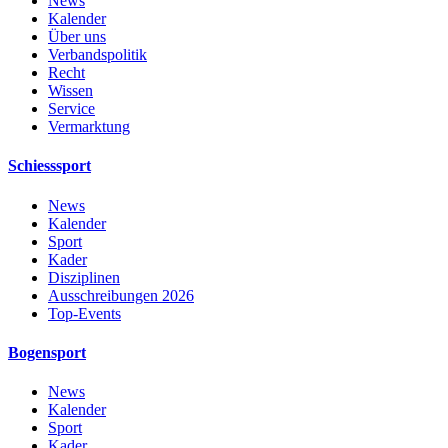
News
Kalender
Über uns
Verbandspolitik
Recht
Wissen
Service
Vermarktung
Schiesssport
News
Kalender
Sport
Kader
Disziplinen
Ausschreibungen 2026
Top-Events
Bogensport
News
Kalender
Sport
Kader