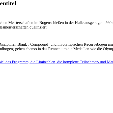
ntitel
Meisterschaften im Bogenschießen in der Halle ausgetragen. 560 der
smeisterschaften qualifiziert.
i Disziplinen Blank-, Compound- und im olympischen Recurvebogen am 
ogen) gehen ebenso in das Rennen um die Medaillen wie die Olympia
el das Programm, die Limitzahlen, die komplette Teilnehmer- und Mann