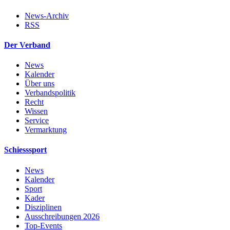
News-Archiv
RSS
Der Verband
News
Kalender
Über uns
Verbandspolitik
Recht
Wissen
Service
Vermarktung
Schiesssport
News
Kalender
Sport
Kader
Disziplinen
Ausschreibungen 2026
Top-Events