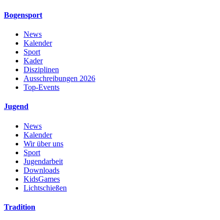
Bogensport
News
Kalender
Sport
Kader
Disziplinen
Ausschreibungen 2026
Top-Events
Jugend
News
Kalender
Wir über uns
Sport
Jugendarbeit
Downloads
KidsGames
Lichtschießen
Tradition