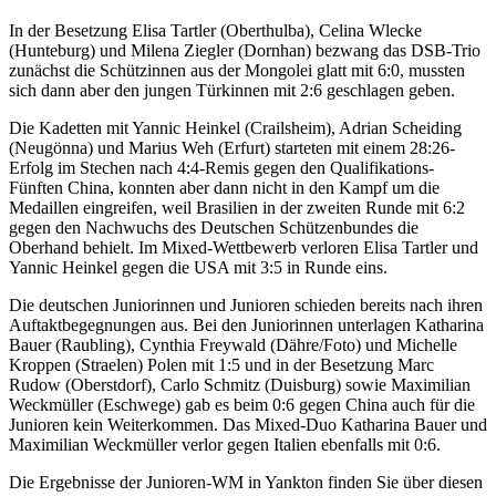
In der Besetzung Elisa Tartler (Oberthulba), Celina Wlecke
(Hunteburg) und Milena Ziegler (Dornhan) bezwang das DSB-Trio
zunächst die Schützinnen aus der Mongolei glatt mit 6:0, mussten
sich dann aber den jungen Türkinnen mit 2:6 geschlagen geben.
Die Kadetten mit Yannic Heinkel (Crailsheim), Adrian Scheiding
(Neugönna) und Marius Weh (Erfurt) starteten mit einem 28:26-
Erfolg im Stechen nach 4:4-Remis gegen den Qualifikations-
Fünften China, konnten aber dann nicht in den Kampf um die
Medaillen eingreifen, weil Brasilien in der zweiten Runde mit 6:2
gegen den Nachwuchs des Deutschen Schützenbundes die
Oberhand behielt. Im Mixed-Wettbewerb verloren Elisa Tartler und
Yannic Heinkel gegen die USA mit 3:5 in Runde eins.
Die deutschen Juniorinnen und Junioren schieden bereits nach ihren
Auftaktbegegnungen aus. Bei den Juniorinnen unterlagen Katharina
Bauer (Raubling), Cynthia Freywald (Dähre/Foto) und Michelle
Kroppen (Straelen) Polen mit 1:5 und in der Besetzung Marc
Rudow (Oberstdorf), Carlo Schmitz (Duisburg) sowie Maximilian
Weckmüller (Eschwege) gab es beim 0:6 gegen China auch für die
Junioren kein Weiterkommen. Das Mixed-Duo Katharina Bauer und
Maximilian Weckmüller verlor gegen Italien ebenfalls mit 0:6.
Die Ergebnisse der Junioren-WM in Yankton finden Sie über diesen