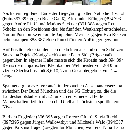
Nach dem regulären Ende der Begegnung hatten Nathalie Bischof
(Foto/397:392 gegen Beate Gauß), Alexander Effinger (394:393
gegen Andre Link) und Markus Sackner (391:388 gegen Lena
Scholz) an den Positionen drei bis fünf den Wettkampf entschieden.
Nur an Position zwei konnte Jaqueline Messner gegen Eva Rösken
beim knappen 388:387 einen Punkt für den Aufsteiger gewinnen.
Auf Position eins standen sich die beiden ausländischen Schützen
Snjezana Pajcic (Königsbach) sowie Peter Sidi (Brigachtal)
gegenüber. In eigener Halle musste sich die Kroatin nach 394:394-
Remis dem ungarischen Kleinkaliber-Weltmeister von 2010 im
vierten Stechschuss mit 8,6:10,5 zum Gesamtergebnis von 1:4
beugen.
Spannend ging es zuvor auch in der zweiten Auseinandersetzung
zwischen Der Bund München und der SG Coburg zu, die die
Landeshauptstädter mit 3:2 für sich entschieden. Beide
Mannschaften lieferten sich ein Duell auf höchstem sportlichem
Niveau.
Barbara Engleder (396:395 gegen Lorenz Gluth), Silvia Rachl
(397:395 gegen Jürgen Wallowsky) und Michaela Walo (394:387
gegen Kristina Hagen) siegten für München, während Nina-Laura