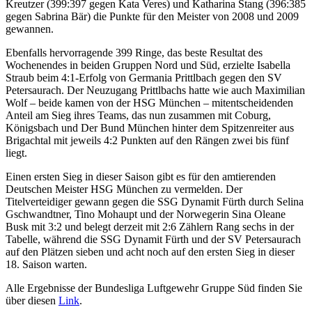
Kreutzer (399:397 gegen Kata Veres) und Katharina Stang (396:385
gegen Sabrina Bär) die Punkte für den Meister von 2008 und 2009
gewannen.
Ebenfalls hervorragende 399 Ringe, das beste Resultat des
Wochenendes in beiden Gruppen Nord und Süd, erzielte Isabella
Straub beim 4:1-Erfolg von Germania Prittlbach gegen den SV
Petersaurach. Der Neuzugang Prittlbachs hatte wie auch Maximilian
Wolf – beide kamen von der HSG München – mitentscheidenden
Anteil am Sieg ihres Teams, das nun zusammen mit Coburg,
Königsbach und Der Bund München hinter dem Spitzenreiter aus
Brigachtal mit jeweils 4:2 Punkten auf den Rängen zwei bis fünf
liegt.
Einen ersten Sieg in dieser Saison gibt es für den amtierenden
Deutschen Meister HSG München zu vermelden. Der
Titelverteidiger gewann gegen die SSG Dynamit Fürth durch Selina
Gschwandtner, Tino Mohaupt und der Norwegerin Sina Oleane
Busk mit 3:2 und belegt derzeit mit 2:6 Zählern Rang sechs in der
Tabelle, während die SSG Dynamit Fürth und der SV Petersaurach
auf den Plätzen sieben und acht noch auf den ersten Sieg in dieser
18. Saison warten.
Alle Ergebnisse der Bundesliga Luftgewehr Gruppe Süd finden Sie
über diesen
Link
.