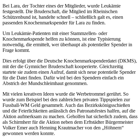
Bei Lara, der Tochter eines der Mitglieder, wurde Leukämie
festgestellt. Die Bruderschaft, die Mitglied im Rheinischen
Schützenbund ist, handelte schnell – schließlich galt es, einen
passenden Knochenmarkspender für Lara zu finden.
Um Leukämie-Patienten mit einer Stammzellen- oder
Knochenmarkspende helfen zu können, ist eine Typisierung
notwendig, die ermittelt, wer überhaupt als potentieller Spender in
Frage kommt.
Dies erfolgt über die Deutsche Knochenmarkspenderdatei (DKMS),
mit der die Gymnicher Bruderschaft kooperierte. Gleichzeitig
startete sie zudem einen Aufruf, damit sich neue potentielle Spender
für die Datei finden. Dafür wird bei den Spendern einfach ein
Abstrich der Mundschleimhaut genommen.
Mit vielen kreativen Ideen wurde die Werbetrommel gerührt. So
wurde zum Beispiel bei den zahlreichen privaten Tippspielen zur
Fussball-WM Geld gesammelt. Auch das Bezirkskönigsschießen
und die Feierlichkeiten anlässlich des Patronatsfestes halfen, auf die
Aktion aufmerksam zu machen. Geholfen hat sicherlich zudem, dass
als Schirmherr für die Aktion neben dem Erftstädter Bürgermeister
Volker Emer auch Henning Krautmacher von den „Höhnern“
gewonnen werden konnte.