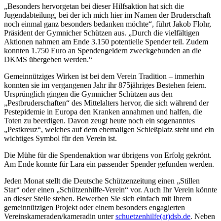
„Besonders hervorgetan bei dieser Hilfsaktion hat sich die
Jugendabteilung, bei der ich mich hier im Namen der Bruderschaft
noch einmal ganz besonders bedanken möchte“, führt Jakob Flohr,
Präsident der Gymnicher Schützen aus. „Durch die vielfältigen
Aktionen nahmen am Ende 3.150 potentielle Spender teil. Zudem
konnten 1.750 Euro an Spendengeldern zweckgebunden an die
DKMS übergeben werden.“
Gemeinnütziges Wirken ist bei dem Verein Tradition – immerhin
konnten sie im vergangenen Jahr ihr 875jähriges Bestehen feiern.
Ursprünglich gingen die Gymnicher Schützen aus den
„Pestbruderschaften“ des Mittelalters hervor, die sich während der
Pestepidemie in Europa den Kranken annahmen und halfen, die
Toten zu beerdigen. Davon zeugt heute noch ein sogenanntes
„Pestkreuz“, welches auf dem ehemaligen Schießplatz steht und ein
wichtiges Symbol für den Verein ist.
Die Mühe für die Spendenaktion war übrigens von Erfolg gekrönt.
Am Ende konnte für Lara ein passender Spender gefunden werden.
Jeden Monat stellt die Deutsche Schützenzeitung einen „Stillen
Star“ oder einen „Schützenhilfe-Verein“ vor. Auch Ihr Verein könnte
an dieser Stelle stehen. Bewerben Sie sich einfach mit Ihrem
gemeinnützigen Projekt oder einem besonders engagierten
Vereinskameraden/kameradin unter
schuetzenhilfe(at)dsb.de
. Neben