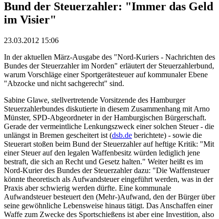
Bund der Steuerzahler: "Immer das Geld
im Visier"
23.03.2012 15:06
In der aktuellen März-Ausgabe des "Nord-Kuriers - Nachrichten des
Bundes der Steuerzahler im Norden" erläutert der Steuerzahlerbund,
warum Vorschläge einer Sportgerätesteuer auf kommunaler Ebene
"Abzocke und nicht sachgerecht" sind.
Sabine Glawe, stellvertretende Vorsitzende des Hamburger
Steuerzahlerbundes diskutierte in diesem Zusammenhang mit Arno
Münster, SPD-Abgeordneter in der Hamburgischen Bürgerschaft.
Gerade der vermeintliche Lenkungszweck einer solchen Steuer - die
unlängst in Bremen gescheitert ist (
dsb.de
berichtete) - sowie die
Steuerart stoßen beim Bund der Steuerzahler auf heftige Kritik: "Mit
einer Steuer auf den legalen Waffenbesitz würden lediglich jene
bestraft, die sich an Recht und Gesetz halten." Weiter heißt es im
Nord-Kurier des Bundes der Steuerzahler dazu: "Die Waffensteuer
könnte theoretisch als Aufwandsteuer eingeführt werden, was in der
Praxis aber schwierig werden dürfte. Eine kommunale
Aufwandsteuer besteuert den (Mehr-)Aufwand, den der Bürger über
seine gewöhnliche Lebensweise hinaus tätigt. Das Anschaffen einer
Waffe zum Zwecke des Sportschießens ist aber eine Investition, also