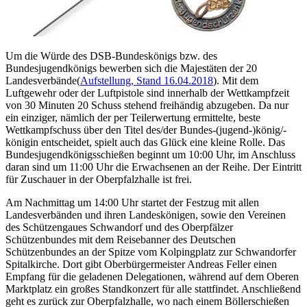
Um die Würde des DSB-Bundeskönigs bzw. des
Bundesjugendkönigs bewerben sich die Majestäten der 20
Landesverbände
(
Aufstellung, Stand 16.04.2018
). Mit dem
Luftgewehr oder der Luftpistole sind innerhalb der Wettkampfzeit
von 30 Minuten 20 Schuss stehend freihändig abzugeben. Da nur
ein einziger, nämlich der per Teilerwertung ermittelte, beste
Wettkampfschuss über den Titel des/der Bundes-(jugend-)könig/-
königin entscheidet, spielt auch das Glück eine kleine Rolle. Das
Bundesjugendkönigsschießen beginnt um 10:00 Uhr, im Anschluss
daran sind um 11:00 Uhr die Erwachsenen an der Reihe. Der Eintritt
für Zuschauer in der Oberpfalzhalle ist frei.
Am Nachmittag um 14:00 Uhr startet der Festzug mit allen
Landesverbänden und ihren Landeskönigen, sowie den Vereinen
des Schützengaues Schwandorf und des Oberpfälzer
Schützenbundes mit dem Reisebanner des Deutschen
Schützenbundes an der Spitze vom Kolpingplatz zur Schwandorfer
Spitalkirche. Dort gibt Oberbürgermeister Andreas Feller einen
Empfang für die geladenen Delegationen, während auf dem Oberen
Marktplatz ein großes Standkonzert für alle stattfindet. Anschließend
geht es zurück zur Oberpfalzhalle, wo nach einem Böllerschießen