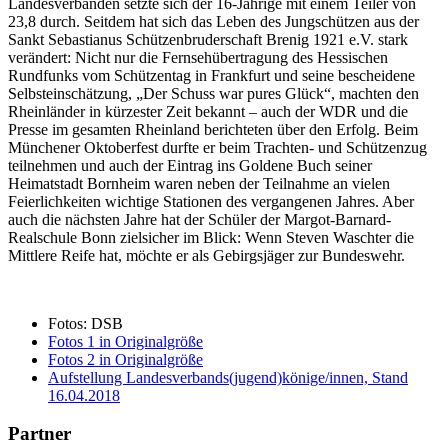
Landesverbänden setzte sich der 16-Jährige mit einem Teiler von
23,8 durch. Seitdem hat sich das Leben des Jungschützen aus der
Sankt Sebastianus Schützenbruderschaft Brenig 1921 e.V. stark
verändert: Nicht nur die Fernsehübertragung des Hessischen
Rundfunks vom Schützentag in Frankfurt und seine bescheidene
Selbsteinschätzung, „Der Schuss war pures Glück“, machten den
Rheinländer in kürzester Zeit bekannt – auch der WDR und die
Presse im gesamten Rheinland berichteten über den Erfolg. Beim
Münchener Oktoberfest durfte er beim Trachten- und Schützenzug
teilnehmen und auch der Eintrag ins Goldene Buch seiner
Heimatstadt Bornheim waren neben der Teilnahme an vielen
Feierlichkeiten wichtige Stationen des vergangenen Jahres. Aber
auch die nächsten Jahre hat der Schüler der Margot-Barnard-
Realschule Bonn zielsicher im Blick: Wenn Steven Waschter die
Mittlere Reife hat, möchte er als Gebirgsjäger zur Bundeswehr.
Fotos: DSB
Fotos 1 in Originalgröße
Fotos 2 in Originalgröße
Aufstellung Landesverbands(jugend)könige/innen, Stand
16.04.2018
Partner