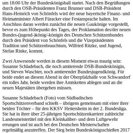
um 18:00 Uhr der Bundeskönigsball startet. Nach den Begrüßungen
durch den OSB-Präsidenten Franz Brunner und DSB-Präsident
Hans-Heinrich von Schönfels wird der neue bayerische Finanz- und
Heimatminister Albert Füracker eine Festansprache halten. Im
Anschluss daran werden zunächst die neuen Gaukönige vorgestellt,
bevor es zum Höhepunkt des Tages, der Proklamation des/der neuen
Bundes-(jugend-)könig/-königin des Deutschen Schützenbundes
durch den Präsident von Schönfels und die Vizepräsidenten
Tradition und Schützenbrauchtum, Wilfried Ritzke, und Jugend,
Stefan Rinke, kommt.
Zwei Anwesende werden in diesem Moment etwas traurig sein:
Susanne Schladebach, die noch amtierende DSB-Bundeskönigin,
und Steven Waschter, noch amtierender Bundesjugendkönig. Für
beide endet an diesem Abend in der Oberpfalzhalle von Schwandorf
ein tolles Jahr, beide werden ihre Amtsketten ablegen und an die
neuen Majestäten übergeben müssen.
Susanne Schladebach (Foto) vom Südbadischen
Sportschützenverband schießt – übrigens gemeinsam mit einer ihrer
beiden Töchter – für den KKSV Heitersheim in der 2. Bundesliga.
Sie hat in ihrer über 25-jährigen Sportschützenkarriere zahlreiche
Landesmeistertitel mit den Kleinkaliber- und dem Luftgewehr
errungen und ist auch bei den Deutschen Meisterschaften
regelmäßig anzutreffen. Der Sieg beim Bundeskönigsschießen 2017