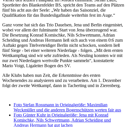
Sportleiter des Blankenfelder BS, spricht den Teams auf den Plätzen
fünf bis acht aus der Seele: „Wir haben das Saisonziel, die
Qualifikation für das Bundesligafinale weiterhin fest im Auge.“
Ganz vorne hat sich das Trio Dauelsen, Jena und Berlin eingenistet,
wobei vor allem der fulminante Start von Jena überzeugend war.
Die Besetzung Konrad Komischke, Nils Schwertmann, Adrian
Scheiding und Andreas Hermann ließ sich auch von einem 0:6 zum
Auftakt gegen Titelverteidiger Berlin nicht schocken, sondern ließ
fünf Siege - bei einer weiteren Niederlage - folgen. „Mit dem ersten
Wettkampftag sind wir sehr zufrieden. Als Neuling konnten wir mit
nur zwei Niederlagen wertvolle Punkte sammeln“, konstatierte
Mario Voigt, Ligaleiter Bogen des SV.
Alle Klubs haben nun Zeit, die Erkenntnisse des ersten
Wochenendes zu analysieren und zu verarbeiten. Am 1. Dezember
folgt der zweite Wettkampf, dann in Tacherting und in Zierenberg.
Foto Stefan Rossmann in Originalgröße: Maximilian
Weckmüller und die anderen Bogenschützen werten fair aus
Foto Günter Kuhr in Originalgröße: Jena mit Konrad
Komischke, Nils Schwertmann, Adrian Scheiding und
Andreas Hermann hat gut lachen