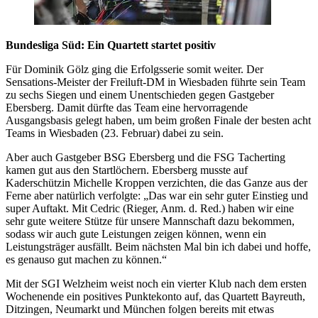
Bundesliga Süd: Ein Quartett startet positiv
Für Dominik Gölz ging die Erfolgsserie somit weiter. Der
Sensations-Meister der Freiluft-DM in Wiesbaden führte sein Team
zu sechs Siegen und einem Unentschieden gegen Gastgeber
Ebersberg. Damit dürfte das Team eine hervorragende
Ausgangsbasis gelegt haben, um beim großen Finale der besten acht
Teams in Wiesbaden (23. Februar) dabei zu sein.
Aber auch Gastgeber BSG Ebersberg und die FSG Tacherting
kamen gut aus den Startlöchern. Ebersberg musste auf
Kaderschützin Michelle Kroppen verzichten, die das Ganze aus der
Ferne aber natürlich verfolgte: „Das war ein sehr guter Einstieg und
super Auftakt. Mit Cedric (Rieger, Anm. d. Red.) haben wir eine
sehr gute weitere Stütze für unsere Mannschaft dazu bekommen,
sodass wir auch gute Leistungen zeigen können, wenn ein
Leistungsträger ausfällt. Beim nächsten Mal bin ich dabei und hoffe,
es genauso gut machen zu können.“
Mit der SGI Welzheim weist noch ein vierter Klub nach dem ersten
Wochenende ein positives Punktekonto auf, das Quartett Bayreuth,
Ditzingen, Neumarkt und München folgen bereits mit etwas