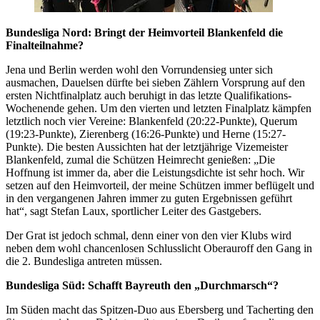
Bundesliga Nord: Bringt der Heimvorteil Blankenfeld die
Finalteilnahme?
Jena und Berlin werden wohl den Vorrundensieg unter sich
ausmachen, Dauelsen dürfte bei sieben Zählern Vorsprung auf den
ersten Nichtfinalplatz auch beruhigt in das letzte Qualifikations-
Wochenende gehen. Um den vierten und letzten Finalplatz kämpfen
letztlich noch vier Vereine: Blankenfeld (20:22-Punkte), Querum
(19:23-Punkte), Zierenberg (16:26-Punkte) und Herne (15:27-
Punkte). Die besten Aussichten hat der letztjährige Vizemeister
Blankenfeld, zumal die Schützen Heimrecht genießen: „Die
Hoffnung ist immer da, aber die Leistungsdichte ist sehr hoch. Wir
setzen auf den Heimvorteil, der meine Schützen immer beflügelt und
in den vergangenen Jahren immer zu guten Ergebnissen geführt
hat“, sagt Stefan Laux, sportlicher Leiter des Gastgebers.
Der Grat ist jedoch schmal, denn einer von den vier Klubs wird
neben dem wohl chancenlosen Schlusslicht Oberauroff den Gang in
die 2. Bundesliga antreten müssen.
Bundesliga Süd: Schafft Bayreuth den „Durchmarsch“?
Im Süden macht das Spitzen-Duo aus Ebersberg und Tacherting den