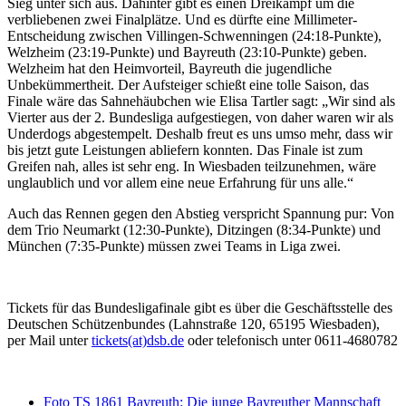
Sieg unter sich aus. Dahinter gibt es einen Dreikampf um die
verbliebenen zwei Finalplätze. Und es dürfte eine Millimeter-
Entscheidung zwischen Villingen-Schwenningen (24:18-Punkte),
Welzheim (23:19-Punkte) und Bayreuth (23:10-Punkte) geben.
Welzheim hat den Heimvorteil, Bayreuth die jugendliche
Unbekümmertheit. Der Aufsteiger schießt eine tolle Saison, das
Finale wäre das Sahnehäubchen wie Elisa Tartler sagt: „Wir sind als
Vierter aus der 2. Bundesliga aufgestiegen, von daher waren wir als
Underdogs abgestempelt. Deshalb freut es uns umso mehr, dass wir
bis jetzt gute Leistungen abliefern konnten. Das Finale ist zum
Greifen nah, alles ist sehr eng. In Wiesbaden teilzunehmen, wäre
unglaublich und vor allem eine neue Erfahrung für uns alle.“
Auch das Rennen gegen den Abstieg verspricht Spannung pur: Von
dem Trio Neumarkt (12:30-Punkte), Ditzingen (8:34-Punkte) und
München (7:35-Punkte) müssen zwei Teams in Liga zwei.
Tickets für das Bundesligafinale gibt es über die Geschäftsstelle des
Deutschen Schützenbundes (Lahnstraße 120, 65195 Wiesbaden),
per Mail unter
tickets(at)dsb.de
oder telefonisch unter 0611-4680782
Foto TS 1861 Bayreuth: Die junge Bayreuther Mannschaft