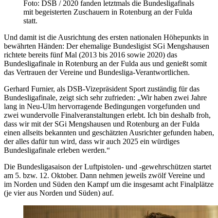
Foto: DSB / 2020 fanden letztmals die Bundesligafinals
mit begeisterten Zuschauern in Rotenburg an der Fulda
statt.
Und damit ist die Ausrichtung des ersten nationalen Höhepunkts in
bewährten Händen: Der ehemalige Bundesligist SGi Mengshausen
richtete bereits fünf Mal (2013 bis 2016 sowie 2020) das
Bundesligafinale in Rotenburg an der Fulda aus und genießt somit
das Vertrauen der Vereine und Bundesliga-Verantwortlichen.
Gerhard Furnier, als DSB-Vizepräsident Sport zuständig für das
Bundesligafinale, zeigt sich sehr zufrieden: „Wir haben zwei Jahre
lang in Neu-Ulm hervorragende Bedingungen vorgefunden und
zwei wundervolle Finalveranstaltungen erlebt. Ich bin deshalb froh,
dass wir mit der SGi Mengshausen und Rotenburg an der Fulda
einen allseits bekannten und geschätzten Ausrichter gefunden haben,
der alles dafür tun wird, dass wir auch 2025 ein würdiges
Bundesligafinale erleben werden.“
Die Bundesligasaison der Luftpistolen- und -gewehrschützen startet
am 5. bzw. 12. Oktober. Dann nehmen jeweils zwölf Vereine und
im Norden und Süden den Kampf um die insgesamt acht Finalplätze
(je vier aus Norden und Süden) auf.