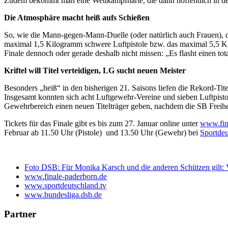
Zudem bekommt man eine Wettkampfhärte, die dann hoffentlich in der 
Die Atmosphäre macht heiß aufs Schießen
So, wie die Mann-gegen-Mann-Duelle (oder natürlich auch Frauen), d
maximal 1,5 Kilogramm schwere Luftpistole bzw. das maximal 5,5 Ki
Finale dennoch oder gerade deshalb nicht missen: „Es flasht einen to
Kriftel will Titel verteidigen, LG sucht neuen Meister
Besonders „heiß“ in den bisherigen 21. Saisons liefen die Rekord-Tite
Insgesamt konnten sich acht Luftgewehr-Vereine und sieben Luftpistol
Gewehrbereich einen neuen Titelträger geben, nachdem die SB Freihei
Tickets für das Finale gibt es bis zum 27. Januar online unter
www.fina
Februar ab 11.50 Uhr (Pistole) und 13.50 Uhr (Gewehr) bei
Sportde
Foto DSB: Für Monika Karsch und die anderen Schützen gilt: V
www.finale-paderborn.de
www.sportdeutschland.tv
www.bundesliga.dsb.de
Partner