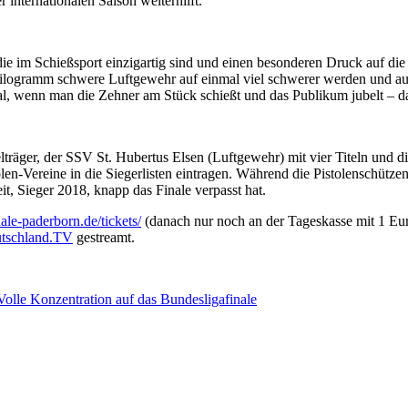
internationalen Saison weiterhilft.“
ie im Schießsport einzigartig sind und einen besonderen Druck auf die
logramm schwere Luftgewehr auf einmal viel schwerer werden und auc
tal, wenn man die Zehner am Stück schießt und das Publikum jubelt – d
lträger, der SSV St. Hubertus Elsen (Luftgewehr) mit vier Titeln und d
en-Vereine in die Siegerlisten eintragen. Während die Pistolenschützen
t, Sieger 2018, knapp das Finale verpasst hat.
le-paderborn.de/tickets/
(danach nur noch an der Tageskasse mit 1 Eur
utschland.TV
gestreamt.
olle Konzentration auf das Bundesligafinale