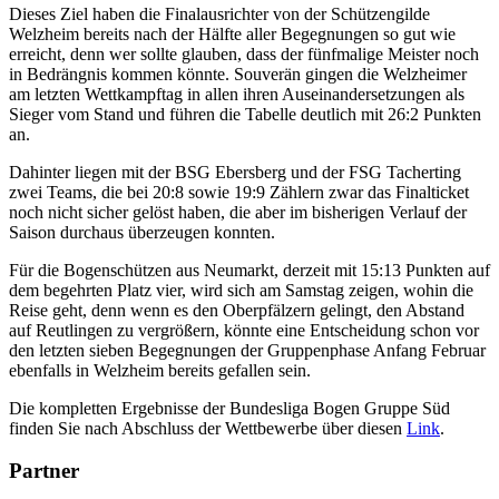
Dieses Ziel haben die Finalausrichter von der Schützengilde
Welzheim bereits nach der Hälfte aller Begegnungen so gut wie
erreicht, denn wer sollte glauben, dass der fünfmalige Meister noch
in Bedrängnis kommen könnte. Souverän gingen die Welzheimer
am letzten Wettkampftag in allen ihren Auseinandersetzungen als
Sieger vom Stand und führen die Tabelle deutlich mit 26:2 Punkten
an.
Dahinter liegen mit der BSG Ebersberg und der FSG Tacherting
zwei Teams, die bei 20:8 sowie 19:9 Zählern zwar das Finalticket
noch nicht sicher gelöst haben, die aber im bisherigen Verlauf der
Saison durchaus überzeugen konnten.
Für die Bogenschützen aus Neumarkt, derzeit mit 15:13 Punkten auf
dem begehrten Platz vier, wird sich am Samstag zeigen, wohin die
Reise geht, denn wenn es den Oberpfälzern gelingt, den Abstand
auf Reutlingen zu vergrößern, könnte eine Entscheidung schon vor
den letzten sieben Begegnungen der Gruppenphase Anfang Februar
ebenfalls in Welzheim bereits gefallen sein.
Die kompletten Ergebnisse der Bundesliga Bogen Gruppe Süd
finden Sie nach Abschluss der Wettbewerbe über diesen
Link
.
Partner