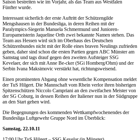
Saison bestreiten wie im Vorjahr, als das Team aus Westfalen
Fünfter wurde.
Interessant sicherlich der erste Auftritt der Schützengilde
Mengshausen in der Bundesliga, in deren Reihen mit der
Paralympics-Siegerin Manuela Schmermund und Junioren-
Europameisterin Jaqueline Orth zwei bekannte Namen stehen. Das
Team aus Hessen wird sich im Oberhaus des Deutschen
Schützenbundes nicht mit der Rolle eines braven Neulings zufrieden
geben, daher sind schon die ersten Partien gegen ABC Münster am
Samstag und tags drauf gegen den zweiten Aufsteiger SSG
Kevelaer, der sich mit Anne Be-cker (SGi Homberg/Ohm) und der
Serbin Ivana Maksimovic verstärkt hat, richtungsweisend.
Einen prominenten Abgang ohne wesentliche Kompensation meldet
der TuS Hilgert. Die Mannschaft vom Rhein verlor ihren bisherigen
Spitzenschützen Niccolo Campriani an den zweifachen Meister von
der SG Coburg, in dessen Reihen der Italiener nun in der Südgruppe
an den Start gehen wird.
Die Begegnungen des kommenden Wettkampfwochenendes der
Bundesliga Luftgewehr Gruppe Nord im Überblick:
Samstag, 22.10.11
17:00 Uhr TuS Hilgert – SSG Kevelar (in Münster)