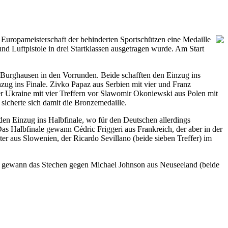
 Europameisterschaft der behinderten Sportschützen eine Medaille
nd Luftpistole in drei Startklassen ausgetragen wurde. Am Start
 Burghausen in den Vorrunden. Beide schafften den Einzug ins
nzug ins Finale. Zivko Papaz aus Serbien mit vier und Franz
r Ukraine mit vier Treffern vor Slawomir Okoniewski aus Polen mit
 sicherte sich damit die Bronzemedaille.
en Einzug ins Halbfinale, wo für den Deutschen allerdings
as Halbfinale gewann Cédric Friggeri aus Frankreich, der aber in der
er aus Slowenien, der Ricardo Sevillano (beide sieben Treffer) im
Er gewann das Stechen gegen Michael Johnson aus Neuseeland (beide