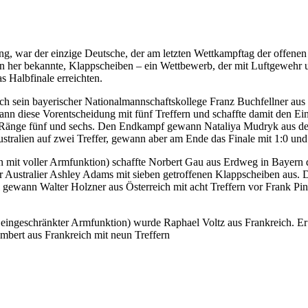
ng, war der einzige
Deutsche, der am letzten Wettkampftag der offenen
lon her bekannte, Klappscheiben – ein Wettbewerb, der mit Luftgewehr u
s Halbfinale erreichten.
ch sein bayerischer Nationalmannschaftskollege Franz Buchfellner aus
ann diese Vorentscheidung mit fünf Treffern und schaffte damit den Ei
ie Ränge fünf und sechs. Den Endkampf gewann Nataliya Mudryk aus de
tralien auf zwei Treffer, gewann aber am Ende das Finale mit 1:0
und
n mit voller Armfunktion) schaffte Norbert Gau aus Erdweg in Bayern d
r Australier Ashley Adams mit sieben getroffenen Klappscheiben aus. D
 gewann Walter Holzner aus Österreich mit acht Treffern vor Frank Pint
t eingeschränkter Armfunktion) wurde Raphael Voltz aus Frankreich. 
ambert aus Frankreich mit neun Treffern