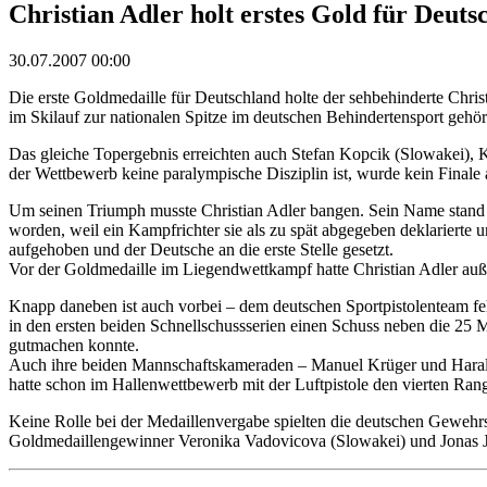
Christian Adler holt erstes Gold für Deuts
30.07.2007 00:00
Die erste Goldmedaille für Deutschland holte der sehbehinderte Chri
im Skilauf zur nationalen Spitze im deutschen Behindertensport gehör
Das gleiche Topergebnis erreichten auch Stefan Kopcik (Slowakei), 
der Wettbewerb keine paralympische Disziplin ist, wurde kein Finale 
Um seinen Triumph musste Christian Adler bangen. Sein Name stand n
worden, weil ein Kampfrichter sie als zu spät abgegeben deklarierte u
aufgehoben und der Deutsche an die erste Stelle gesetzt.
Vor der Goldmedaille im Liegendwettkampf hatte Christian Adler au
Knapp daneben ist auch vorbei – dem deutschen Sportpistolenteam feh
in den ersten beiden Schnellschussserien einen Schuss neben die 25 Me
gutmachen konnte.
Auch ihre beiden Mannschaftskameraden – Manuel Krüger und Harald Ha
hatte schon im Hallenwettbewerb mit der Luftpistole den vierten Rang
Keine Rolle bei der Medaillenvergabe spielten die deutschen Geweh
Goldmedaillengewinner Veronika Vadovicova (Slowakei) und Jonas Ja