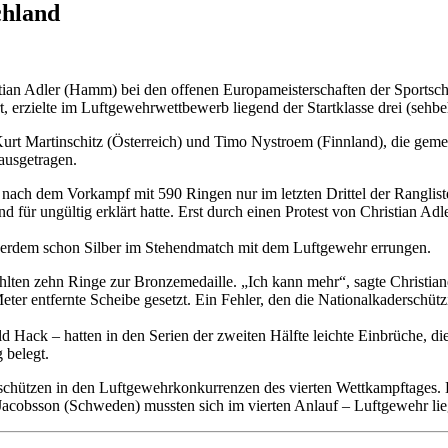
chland
stian Adler (Hamm) bei den offenen Europameisterschaften der Sportsc
t, erzielte im Luftgewehrwettbewerb liegend der Startklasse drei (seh
Kurt Martinschitz (Österreich) und Timo Nystroem (Finnland), die ge
ausgetragen.
ach dem Vorkampf mit 590 Ringen nur im letzten Drittel der Rangliste
nd für ungültig erklärt hatte. Erst durch einen Protest von Christian 
ßerdem schon Silber im Stehendmatch mit dem Luftgewehr errungen.
lten zehn Ringe zur Bronzemedaille. „Ich kann mehr“, sagte Christian
ter entfernte Scheibe gesetzt. Ein Fehler, den die Nationalkaderschütz
ck – hatten in den Serien der zweiten Hälfte leichte Einbrüche, die 
 belegt.
rschützen in den Luftgewehrkonkurrenzen des vierten Wettkampftages. 
cobsson (Schweden) mussten sich im vierten Anlauf – Luftgewehr lieg