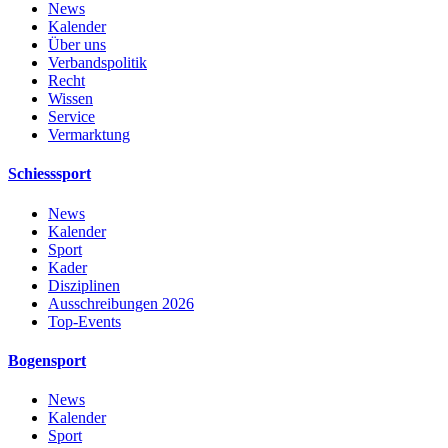
News
Kalender
Über uns
Verbandspolitik
Recht
Wissen
Service
Vermarktung
Schiesssport
News
Kalender
Sport
Kader
Disziplinen
Ausschreibungen 2026
Top-Events
Bogensport
News
Kalender
Sport