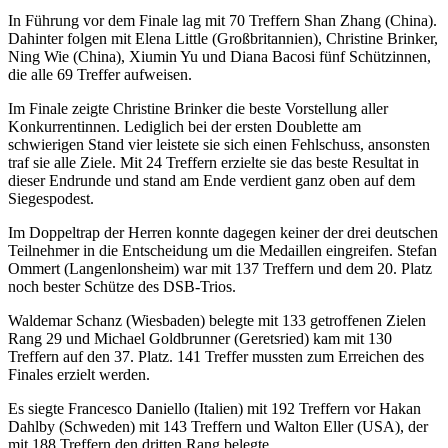
In Führung vor dem Finale lag mit 70 Treffern Shan Zhang (China).
Dahinter folgen mit Elena Little (Großbritannien), Christine Brinker,
Ning Wie (China), Xiumin Yu und Diana Bacosi fünf Schützinnen,
die alle 69 Treffer aufweisen.
Im Finale zeigte Christine Brinker die beste Vorstellung aller
Konkurrentinnen. Lediglich bei der ersten Doublette am
schwierigen Stand vier leistete sie sich einen Fehlschuss, ansonsten
traf sie alle Ziele. Mit 24 Treffern erzielte sie das beste Resultat in
dieser Endrunde und stand am Ende verdient ganz oben auf dem
Siegespodest.
Im Doppeltrap der Herren konnte dagegen keiner der drei deutschen
Teilnehmer in die Entscheidung um die Medaillen eingreifen. Stefan
Ommert (Langenlonsheim) war mit 137 Treffern und dem 20. Platz
noch bester Schütze des DSB-Trios.
Waldemar Schanz (Wiesbaden) belegte mit 133 getroffenen Zielen
Rang 29 und Michael Goldbrunner (Geretsried) kam mit 130
Treffern auf den 37. Platz. 141 Treffer mussten zum Erreichen des
Finales erzielt werden.
Es siegte Francesco Daniello (Italien) mit 192 Treffern vor Hakan
Dahlby (Schweden) mit 143 Treffern und Walton Eller (USA), der
mit 188 Treffern den dritten Rang belegte.