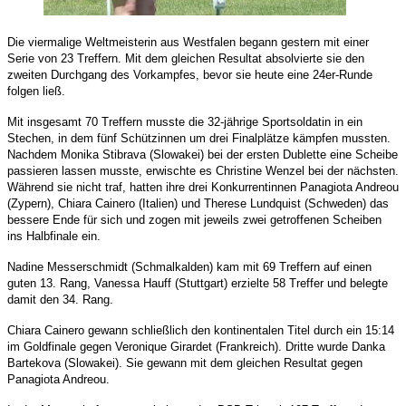
Die viermalige Weltmeisterin aus Westfalen begann gestern mit einer
Serie von 23 Treffern. Mit dem gleichen Resultat absolvierte sie den
zweiten Durchgang des Vorkampfes, bevor sie heute eine 24er-Runde
folgen ließ.
Mit insgesamt 70 Treffern musste die 32-jährige Sportsoldatin in ein
Stechen, in dem fünf Schützinnen um drei Finalplätze kämpfen mussten.
Nachdem Monika Stibrava (Slowakei) bei der ersten Dublette eine Scheibe
passieren lassen musste, erwischte es Christine Wenzel bei der nächsten.
Während sie nicht traf, hatten ihre drei Konkurrentinnen Panagiota Andreou
(Zypern), Chiara Cainero (Italien) und Therese Lundquist (Schweden) das
bessere Ende für sich und zogen mit jeweils zwei getroffenen Scheiben
ins Halbfinale ein.
Nadine Messerschmidt (Schmalkalden) kam mit 69 Treffern auf einen
guten 13. Rang, Vanessa Hauff (Stuttgart) erzielte 58 Treffer und belegte
damit den 34. Rang.
Chiara Cainero gewann schließlich den kontinentalen Titel durch ein 15:14
im Goldfinale gegen Veronique Girardet (Frankreich). Dritte wurde Danka
Bartekova (Slowakei). Sie gewann mit dem gleichen Resultat gegen
Panagiota Andreou.