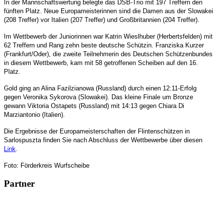
In der Mannschaftswertung belegte das DSB-Trio mit 197 Treffern den
fünften Platz. Neue Europameisterinnen sind die Damen aus der Slowakei
(208 Treffer) vor Italien (207 Treffer) und Großbritannien (204 Treffer).
Im Wettbewerb der Juniorinnen war Katrin Wieslhuber (Herbertsfelden) mit
62 Treffern und Rang zehn beste deutsche Schützin. Franziska Kurzer
(Frankfurt/Oder), die zweite Teilnehmerin des Deutschen Schützenbundes
in diesem Wettbewerb, kam mit 58 getroffenen Scheiben auf den 16.
Platz.
Gold ging an Alina Fazilzianowa (Russland) durch einen 12:11-Erfolg
gegen Veronika Sykorova (Slowakei). Das kleine Finale um Bronze
gewann Viktoria Ostapets (Russland) mit 14:13 gegen Chiara Di
Marziantonio (Italien).
Die Ergebnisse der Europameisterschaften der Flintenschützen in
Sarlospuszta finden Sie nach Abschluss der Wettbewerbe über diesen
Link
.
Foto: Förderkreis Wurfscheibe
Partner