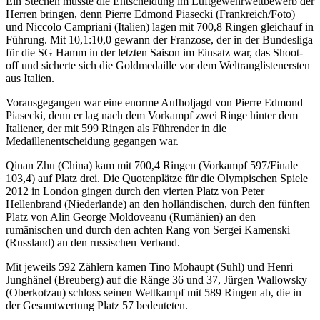
Ein Stechen musste die Entscheidung im Luftgewehrwettbewerb der
Herren bringen, denn Pierre Edmond Piasecki (Frankreich/Foto)
und Niccolo Campriani (Italien) lagen mit 700,8 Ringen gleichauf in
Führung. Mit 10,1:10,0 gewann der Franzose, der in der Bundesliga
für die SG Hamm in der letzten Saison im Einsatz war, das Shoot-
off und sicherte sich die Goldmedaille vor dem Weltranglistenersten
aus Italien.
Vorausgegangen war eine enorme Aufholjagd von Pierre Edmond
Piasecki, denn er lag nach dem Vorkampf zwei Ringe hinter dem
Italiener, der mit 599 Ringen als Führender in die
Medaillenentscheidung gegangen war.
Qinan Zhu (China) kam mit 700,4 Ringen (Vorkampf 597/Finale
103,4) auf Platz drei. Die Quotenplätze für die Olympischen Spiele
2012 in London gingen durch den vierten Platz von Peter
Hellenbrand (Niederlande) an den holländischen, durch den fünften
Platz von Alin George Moldoveanu (Rumänien) an den
rumänischen und durch den achten Rang von Sergei Kamenski
(Russland) an den russischen Verband.
Mit jeweils 592 Zählern kamen Tino Mohaupt (Suhl) und Henri
Junghänel (Breuberg) auf die Ränge 36 und 37, Jürgen Wallowsky
(Oberkotzau) schloss seinen Wettkampf mit 589 Ringen ab, die in
der Gesamtwertung Platz 57 bedeuteten.