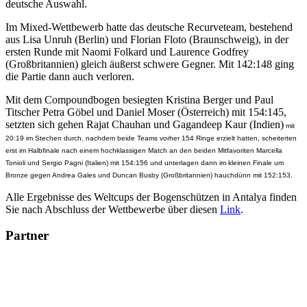
deutsche Auswahl.
Im Mixed-Wettbewerb hatte das deutsche Recurveteam, bestehend
aus Lisa Unruh (Berlin) und Florian Floto (Braunschweig), in der
ersten Runde mit Naomi Folkard und Laurence Godfrey
(Großbritannien) gleich äußerst schwere Gegner. Mit 142:148 ging
die Partie dann auch verloren.
Mit dem Compoundbogen besiegten Kristina Berger und Paul
Titscher Petra Göbel und Daniel Moser (Österreich) mit 154:145,
setzten sich gehen Rajat Chauhan und Gagandeep Kaur (Indien)
mit
20:19 im Stechen durch, nachdem beide Teams vorher 154 Ringe erzielt hatten, scheiterten
erst im Halbfinale nach einem hochklassigen Match an den beiden Mitfavoriten Marcella
Tonioli und Sergio Pagni (Italien) mit 154:156 und unterlagen dann im kleinen Finale um
Bronze gegen Andrea Gales und Duncan Busby (Großbritannien) hauchdünn mit 152:153.
Alle Ergebnisse des Weltcups der Bogenschützen in Antalya finden
Sie nach Abschluss der Wettbewerbe über diesen
Link
.
Partner