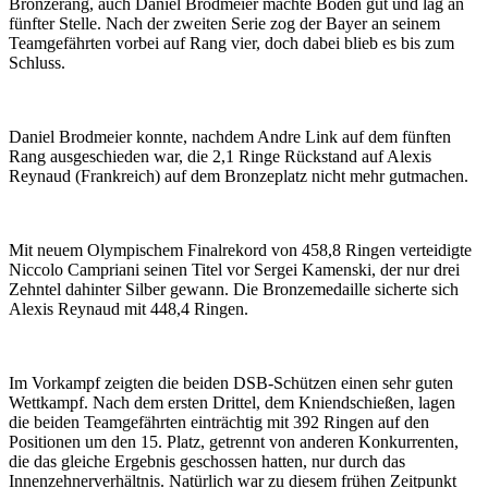
Bronzerang, auch Daniel Brodmeier machte Boden gut und lag an
fünfter Stelle. Nach der zweiten Serie zog der Bayer an seinem
Teamgefährten vorbei auf Rang vier, doch dabei blieb es bis zum
Schluss.
Daniel Brodmeier konnte, nachdem Andre Link auf dem fünften
Rang ausgeschieden war, die 2,1 Ringe Rückstand auf Alexis
Reynaud (Frankreich) auf dem Bronzeplatz nicht mehr gutmachen.
Mit neuem Olympischem Finalrekord von 458,8 Ringen verteidigte
Niccolo Campriani seinen Titel vor Sergei Kamenski, der nur drei
Zehntel dahinter Silber gewann. Die Bronzemedaille sicherte sich
Alexis Reynaud mit 448,4 Ringen.
Im Vorkampf zeigten die beiden DSB-Schützen einen sehr guten
Wettkampf. Nach dem ersten Drittel, dem Kniendschießen, lagen
die beiden Teamgefährten einträchtig mit 392 Ringen auf den
Positionen um den 15. Platz, getrennt von anderen Konkurrenten,
die das gleiche Ergebnis geschossen hatten, nur durch das
Innenzehnerverhältnis. Natürlich war zu diesem frühen Zeitpunkt