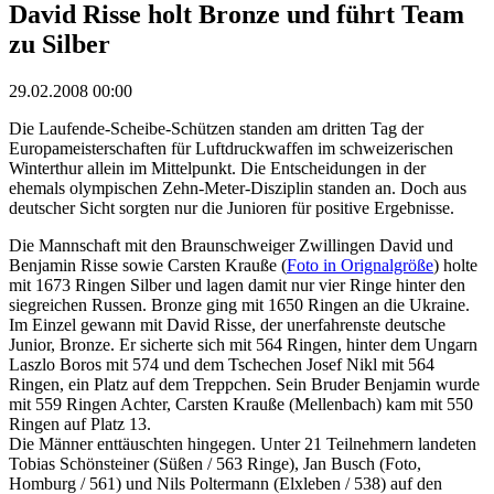
David Risse holt Bronze und führt Team
zu Silber
29.02.2008 00:00
Die Laufende-Scheibe-Schützen standen am dritten Tag der
Europameisterschaften für Luftdruckwaffen im schweizerischen
Winterthur allein im Mittelpunkt. Die Entscheidungen in der
ehemals olympischen Zehn-Meter-Disziplin standen an. Doch aus
deutscher Sicht sorgten nur die Junioren für positive Ergebnisse.
Die Mannschaft mit den Braunschweiger Zwillingen David und
Benjamin Risse sowie Carsten Krauße (
Foto in Orignalgröße
) holte
mit 1673 Ringen Silber und lagen damit nur vier Ringe hinter den
siegreichen Russen. Bronze ging mit 1650 Ringen an die Ukraine.
Im Einzel gewann mit David Risse, der unerfahrenste deutsche
Junior, Bronze. Er sicherte sich mit 564 Ringen, hinter dem Ungarn
Laszlo Boros mit 574 und dem Tschechen Josef Nikl mit 564
Ringen, ein Platz auf dem Treppchen. Sein Bruder Benjamin wurde
mit 559 Ringen Achter, Carsten Krauße (Mellenbach) kam mit 550
Ringen auf Platz 13.
Die Männer enttäuschten hingegen. Unter 21 Teilnehmern landeten
Tobias Schönsteiner (Süßen / 563 Ringe), Jan Busch (Foto,
Homburg / 561) und Nils Poltermann (Elxleben / 538) auf den