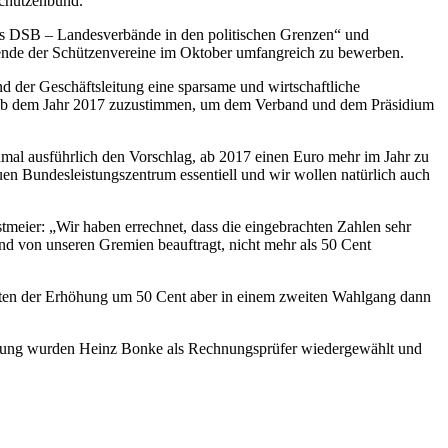
Schützenbund.
des DSB – Landesverbände in den politischen Grenzen“ und
nende der Schützenvereine im Oktober umfangreich zu bewerben.
d der Geschäftsleitung eine sparsame und wirtschaftliche
 ab dem Jahr 2017 zuzustimmen, um dem Verband und dem Präsidium
mal ausführlich den Vorschlag, ab 2017 einen Euro mehr im Jahr zu
euen Bundesleistungszentrum essentiell und wir wollen natürlich auch
meier: „Wir haben errechnet, dass die eingebrachten Zahlen sehr
d von unseren Gremien beauftragt, nicht mehr als 50 Cent
mmten der Erhöhung um 50 Cent aber in einem zweiten Wahlgang dann
nung wurden Heinz Bonke als Rechnungsprüfer wiedergewählt und