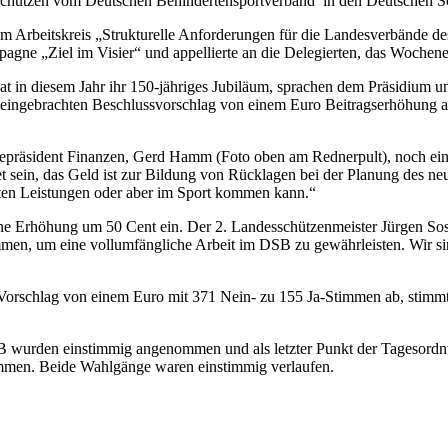
elschützen vom Deutschen Behindertensportverband in den Deutschen 
im Arbeitskreis „Strukturelle Anforderungen für die Landesverbände 
pagne „Ziel im Visier“ und appellierte an die Delegierten, das Woche
t in diesem Jahr ihr 150-jähriges Jubiläum, sprachen dem Präsidium un
 eingebrachten Beschlussvorschlag von einem Euro Beitragserhöhung
zepräsident Finanzen, Gerd Hamm (Foto oben am Rednerpult), noch ein
tet sein, das Geld ist zur Bildung von Rücklagen bei der Planung des n
chten Leistungen oder aber im Sport kommen kann.“
ne Erhöhung um 50 Cent ein. Der 2. Landesschützenmeister Jürgen Sost
men, um eine vollumfängliche Arbeit im DSB zu gewährleisten. Wir sin
en Vorschlag von einem Euro mit 371 Nein- zu 155 Ja-Stimmen ab, sti
 wurden einstimmig angenommen und als letzter Punkt der Tagesord
mmen. Beide Wahlgänge waren einstimmig verlaufen.