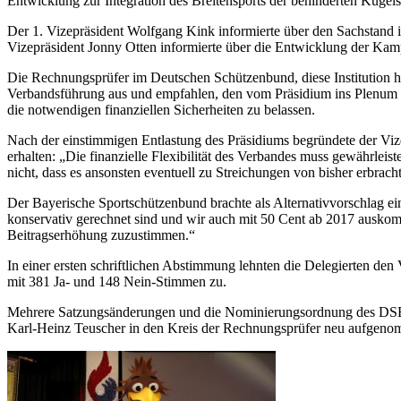
Entwicklung zur Integration des Breitensports der behinderten Kug
Der 1. Vizepräsident Wolfgang Kink informierte über den Sachstand 
Vizepräsident Jonny Otten informierte über die Entwicklung der Kam
Die Rechnungsprüfer im Deutschen Schützenbund, diese Institution ha
Verbandsführung aus und empfahlen, den vom Präsidium ins Plenum
die notwendigen finanziellen Sicherheiten zu belassen.
Nach der einstimmigen Entlastung des Präsidiums begründete der Vi
erhalten: „Die finanzielle Flexibilität des Verbandes muss gewährleis
nicht, dass es ansonsten eventuell zu Streichungen von bisher erbra
Der Bayerische Sportschützenbund brachte als Alternativvorschlag ei
konservativ gerechnet sind und wir auch mit 50 Cent ab 2017 auskom
Beitragserhöhung zuzustimmen.“
In einer ersten schriftlichen Abstimmung lehnten die Delegierten d
mit 381 Ja- und 148 Nein-Stimmen zu.
Mehrere Satzungsänderungen und die Nominierungsordnung des DSB
Karl-Heinz Teuscher in den Kreis der Rechnungsprüfer neu aufgeno