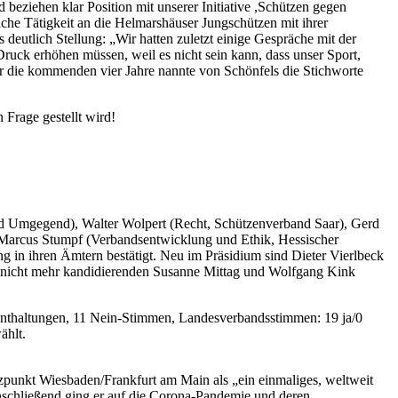
beziehen klar Position mit unserer Initiative ,Schützen gegen
iche Tätigkeit an die Helmarshäuser Jungschützen mit ihrer
utlich Stellung: „Wir hatten zuletzt einige Gespräche mit der
ruck erhöhen müssen, weil es nicht sein kann, dass unser Sport,
für die kommenden vier Jahre nannte von Schönfels die Stichworte
 Frage gestellt wird!
d Umgegend), Walter Wolpert (Recht, Schützenverband Saar), Gerd
Marcus Stumpf (Verbandsentwicklung und Ethik, Hessischer
 in ihren Ämtern bestätigt. Neu im Präsidium sind Dieter Vierlbeck
er nicht mehr kandidierenden Susanne Mittag und Wolfgang Kink
Enthaltungen, 11 Nein-Stimmen, Landesverbandsstimmen: 19 ja/0
ählt.
punkt Wiesbaden/Frankfurt am Main als „ein einmaliges, weltweit
Anschließend ging er auf die Corona-Pandemie und deren