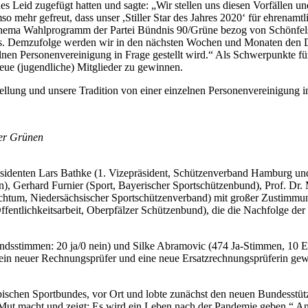
Leid zugefügt hatten und sagte: „Wir stellen uns diesen Vorfällen und 
 mehr gefreut, dass unser ,Stiller Star des Jahres 2020‘ für ehrenamtl
ema Wahlprogramm der Partei Bündnis 90/Grüne bezog von Schönfels de
ndnis. Demzufolge werden wir in den nächsten Wochen und Monaten den D
zelnen Personenvereinigung in Frage gestellt wird.“ Als Schwerpunkte 
eue (jugendliche) Mitglieder zu gewinnen.
Stellung und unsere Tradition von einer einzelnen Personenvereinigung in
er Grünen
äsidenten Lars Bathke (1. Vizepräsident, Schützenverband Hamburg un
erhard Furnier (Sport, Bayerischer Sportschützenbund), Prof. Dr. 
chtum, Niedersächsischer Sportschützenverband) mit großer Zustimmung
ffentlichkeitsarbeit, Oberpfälzer Schützenbund), die die Nachfolge d
ndsstimmen: 20 ja/0 nein) und Silke Abramovic (474 Ja-Stimmen, 10 
ein neuer Rechnungsprüfer und eine neue Ersatzrechnungsprüferin gew
schen Sportbundes, vor Ort und lobte zunächst den neuen Bundesstütz
as Mut macht und zeigt: Es wird ein Leben nach der Pandemie geben.“ 