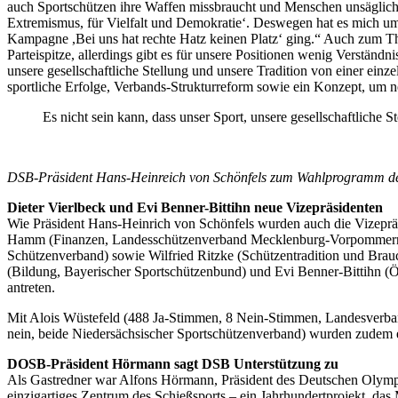
auch Sportschützen ihre Waffen missbraucht und Menschen unsägliches 
Extremismus, für Vielfalt und Demokratie‘. Deswegen hat es mich umso
Kampagne ,Bei uns hat rechte Hatz keinen Platz‘ ging.“ Auch zum Th
Parteispitze, allerdings gibt es für unsere Positionen wenig Verstä
unsere gesellschaftliche Stellung und unsere Tradition von einer ein
sportliche Erfolge, Verbands-Strukturreform sowie ein Konzept, um n
Es nicht sein kann, dass unser Sport, unsere gesellschaftliche 
DSB-Präsident Hans-Heinreich von Schönfels zum Wahlprogramm d
Dieter Vierlbeck und Evi Benner-Bittihn neue Vizepräsidenten
Wie Präsident Hans-Heinrich von Schönfels wurden auch die Vizepr
Hamm (Finanzen, Landesschützenverband Mecklenburg-Vorpommern), G
Schützenverband) sowie Wilfried Ritzke (Schützentradition und Brau
(Bildung, Bayerischer Sportschützenbund) und Evi Benner-Bittihn (Ö
antreten.
Mit Alois Wüstefeld (488 Ja-Stimmen, 8 Nein-Stimmen, Landesverba
nein, beide Niedersächsischer Sportschützenverband) wurden zudem 
DOSB-Präsident Hörmann sagt DSB Unterstützung zu
Als Gastredner war Alfons Hörmann, Präsident des Deutschen Olympi
einzigartiges Zentrum des Schießsports – ein Jahrhundertprojekt, d