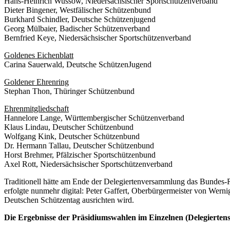
Hans-Heinrich Wussow, Niedersächsischer Sportschützenverband
Dieter Bingener, Westfälischer Schützenbund
Burkhard Schindler, Deutsche Schützenjugend
Georg Mülbaier, Badischer Schützenverband
Bernfried Keye, Niedersächsischer Sportschützenverband
Goldenes Eichenblatt
Carina Sauerwald, Deutsche SchützenJugend
Goldener Ehrenring
Stephan Thon, Thüringer Schützenbund
Ehrenmitgliedschaft
Hannelore Lange, Württembergischer Schützenverband
Klaus Lindau, Deutscher Schützenbund
Wolfgang Kink, Deutscher Schützenbund
Dr. Hermann Tallau, Deutscher Schützenbund
Horst Brehmer, Pfälzischer Sportschützenbund
Axel Rott, Niedersächsischer Sportschützenverband
Traditionell hätte am Ende der Delegiertenversammlung das Bundes
erfolgte nunmehr digital: Peter Gaffert, Oberbürgermeister von Wern
Deutschen Schützentag ausrichten wird.
Die Ergebnisse der Präsidiumswahlen im Einzelnen (Delegiert