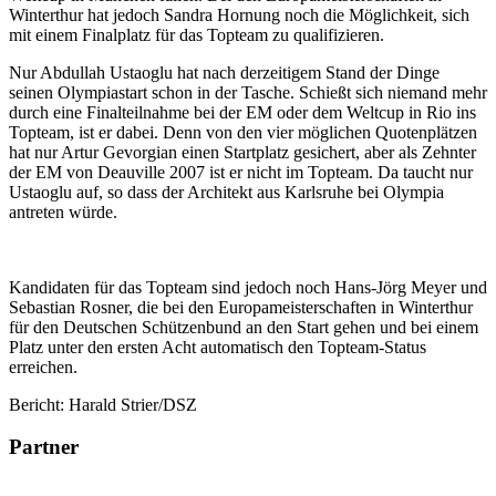
Winterthur hat jedoch Sandra Hornung noch die Möglichkeit, sich
mit einem Finalplatz für das Topteam zu qualifizieren.
Nur Abdullah Ustaoglu hat nach derzeitigem Stand der Dinge
seinen Olympiastart schon in der Tasche. Schießt sich niemand mehr
durch eine Finalteilnahme bei der EM oder dem Weltcup in Rio ins
Topteam, ist er dabei. Denn von den vier möglichen Quotenplätzen
hat nur Artur Gevorgian einen Startplatz gesichert, aber als Zehnter
der EM von Deauville 2007 ist er nicht im Topteam. Da taucht nur
Ustaoglu auf, so dass der Architekt aus Karlsruhe bei Olympia
antreten würde.
Kandidaten für das Topteam sind jedoch noch Hans-Jörg Meyer und
Sebastian Rosner, die bei den Europameisterschaften in Winterthur
für den Deutschen Schützenbund an den Start gehen und bei einem
Platz unter den ersten Acht automatisch den Topteam-Status
erreichen.
Bericht: Harald Strier/DSZ
Partner