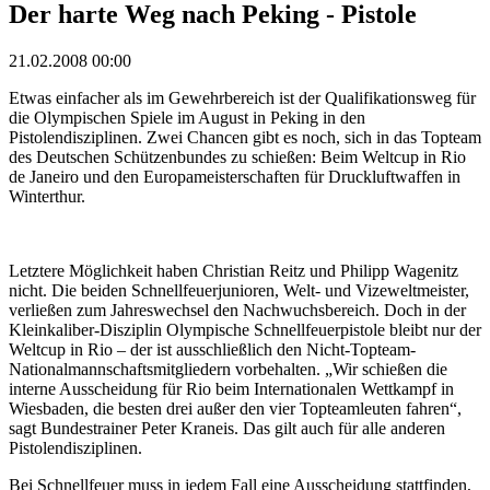
Der harte Weg nach Peking - Pistole
21.02.2008 00:00
Etwas einfacher als im Gewehrbereich ist der Qualifikationsweg für
die Olympischen Spiele im August in Peking in den
Pistolendisziplinen. Zwei Chancen gibt es noch, sich in das Topteam
des Deutschen Schützenbundes zu schießen: Beim Weltcup in Rio
de Janeiro und den Europameisterschaften für Druckluftwaffen in
Winterthur.
Letztere Möglichkeit haben Christian Reitz und Philipp Wagenitz
nicht. Die beiden Schnellfeuerjunioren, Welt- und Vizeweltmeister,
verließen zum Jahreswechsel den Nachwuchsbereich. Doch in der
Kleinkaliber-Disziplin Olympische Schnellfeuerpistole bleibt nur der
Weltcup in Rio – der ist ausschließlich den Nicht-Topteam-
Nationalmannschaftsmitgliedern vorbehalten. „Wir schießen die
interne Ausscheidung für Rio beim Internationalen Wettkampf in
Wiesbaden, die besten drei außer den vier Topteamleuten fahren“,
sagt Bundestrainer Peter Kraneis. Das gilt auch für alle anderen
Pistolendisziplinen.
Bei Schnellfeuer muss in jedem Fall eine Ausscheidung stattfinden,