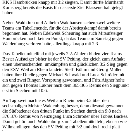
KKS Hambrücken knapp mit 3:2 siegten. Damit dürfte Murrhardt
Karnsberg bereits die Basis für das erste Ziel Klassenerhalt gelegt
haben.
Neben Waldkirch und Altheim Waldhausen stehen zwei weitere
Teams am Tabellenende, für die der Abstiegskampf damit bereits
begonnen hat. Neben Edelweiß Scheuring hat auch Mitaufsteiger
Hambrücken noch keinen Punkt, da das Team am Samstag gegen
Waldenburg verloren hatte, allerdings knapp mit 2:3.
Das Tabellenmittelfeld mit jeweils 2:2-Zählern bilden vier Teams.
Bester Aufsteiger bisher ist der SV Peiting, der gleich zum Auftakt
einen überraschenden, umkämpften und glücklichen 3:2-Sieg gegen
den ESV Weil am Rhein landete. Steffi Böhm und Georg Müller
hatten ihre Duelle gegen Michael Schwald und Luca Schröder mit
ein und zwei Ringen Vorsprung gewonnen, und Fritz Aigner holte
sich gegen Thomas Lakner nach dem 365:365-Remis den Siegpunkt
erst im Stechen mit 10:6.
An Tag zwei machte es Weil am Rhein beim 3:2 über den
sechsmaligen Meister Waldenburg besser, denn diesmal gewannen
die Südbadener den dritten Punkt im Stechen durch ein 9:8 nach
376:376-Remis von Neuzugang Luca Schröder über Tobias Backes.
Damit gehört auch Waldenburg zum Tabellenmittelfeld, ebenso wie
Willmandingen, das den SV Peiting mit 3:2 und doch recht glatt