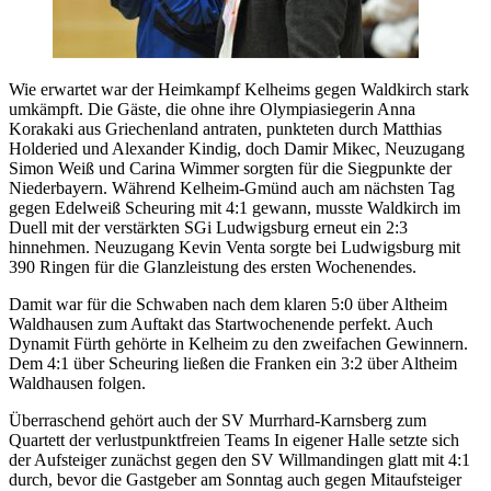
Wie erwartet war der Heimkampf Kelheims gegen Waldkirch stark
umkämpft. Die Gäste, die ohne ihre Olympiasiegerin Anna
Korakaki aus Griechenland antraten, punkteten durch Matthias
Holderied und Alexander Kindig, doch Damir Mikec, Neuzugang
Simon Weiß und Carina Wimmer sorgten für die Siegpunkte der
Niederbayern. Während Kelheim-Gmünd auch am nächsten Tag
gegen Edelweiß Scheuring mit 4:1 gewann, musste Waldkirch im
Duell mit der verstärkten SGi Ludwigsburg erneut ein 2:3
hinnehmen. Neuzugang Kevin Venta sorgte bei Ludwigsburg mit
390 Ringen für die Glanzleistung des ersten Wochenendes.
Damit war für die Schwaben nach dem klaren 5:0 über Altheim
Waldhausen zum Auftakt das Startwochenende perfekt. Auch
Dynamit Fürth gehörte in Kelheim zu den zweifachen Gewinnern.
Dem 4:1 über Scheuring ließen die Franken ein 3:2 über Altheim
Waldhausen folgen.
Überraschend gehört auch der SV Murrhard-Karnsberg zum
Quartett der verlustpunktfreien Teams In eigener Halle setzte sich
der Aufsteiger zunächst gegen den SV Willmandingen glatt mit 4:1
durch, bevor die Gastgeber am Sonntag auch gegen Mitaufsteiger