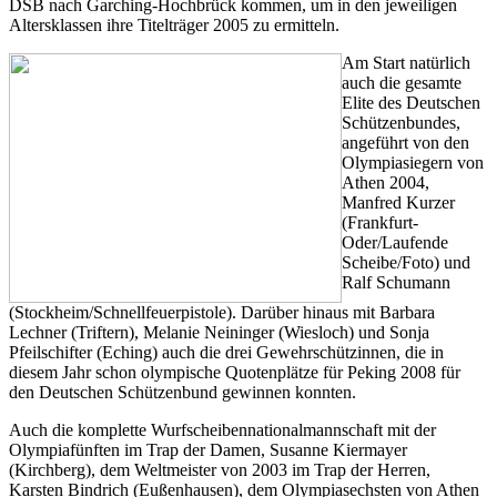
DSB nach Garching-Hochbrück kommen, um in den jeweiligen
Altersklassen ihre Titelträger 2005 zu ermitteln.
Am Start natürlich
auch die gesamte
Elite des Deutschen
Schützenbundes,
angeführt von den
Olympiasiegern von
Athen 2004,
Manfred Kurzer
(Frankfurt-
Oder/Laufende
Scheibe/Foto) und
Ralf Schumann
(Stockheim/Schnellfeuerpistole). Darüber hinaus mit Barbara
Lechner (Triftern), Melanie Neininger (Wiesloch) und Sonja
Pfeilschifter (Eching) auch die drei Gewehrschützinnen, die in
diesem Jahr schon olympische Quotenplätze für Peking 2008 für
den Deutschen Schützenbund gewinnen konnten.
Auch die komplette Wurfscheibennationalmannschaft mit der
Olympiafünften im Trap der Damen, Susanne Kiermayer
(Kirchberg), dem Weltmeister von 2003 im Trap der Herren,
Karsten Bindrich (Eußenhausen), dem Olympiasechsten von Athen