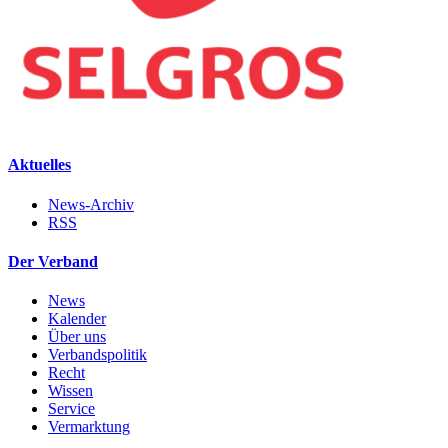
Aktuelles
News-Archiv
RSS
Der Verband
News
Kalender
Über uns
Verbandspolitik
Recht
Wissen
Service
Vermarktung