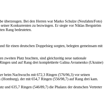
ibe überzeugen. Bei den Herren war Marko Schulze (Neufahrn/Foto)
 seiner Konkurrenten zu bezwingen. Er siegte vor Niklas Bergström
tten Rang bedeuteten.
und für einen deutschen Doppelsieg sorgten, belegten gemeinsam mit
zweiten Platz brachten, sind gleichzeitig neue nationale
Ringen und auf Rang drei komplettierte Galina Avramenko (Ukraine)
eger beim Nachwuchs mit 672,3 Ringen (576/96,3) vor seinen
h (Homburg), der mit 654,7 Ringen (556/98,7) auf Rang drei kam.
atz und 635,7 Ringen (546/89,7) die Phalanx der deutschen Vertreter