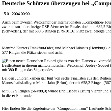
Deutsche Schützen überzeugen bei „Compe
15.01.2004 00:00
Auch beim zweiten Wettkampf der Internationalen „Competition-Tou
zwar diesmal der einzige DSB-Vertreter im Finale, doch mit 682,5 R
(Schweden), der mit 680,6 Ringen (579/101,6) Platz zwei belegte und
Manfred Kurzer (Frankfurt/Oder) und Michael Jakosits (Homburg), di
577 Ringen die Plätze sieben und acht.
Einen neuen Deutschen Rekord gibt es von den Damen zu vermelden,
Bestleistung in diesem nichtolympischen Wettkampf. Audrey Soquet 
mit 380 Ringen das Siegerpodest.
Bei den Junioren kamen gar fünf von sechs Finalisten aus den Reihe
Mannschaftskollegen Martin Jahn (Erfurt), der mit 658,2 Ringen (56
Mit 652,9 Ringen (564/88,9) wurde Eric Liebau (Erfurt) Vierter und 
in dieser Endrunde.
Hier finden Sie die Ergebnisse der "Competition-Tour" Laufende Sc