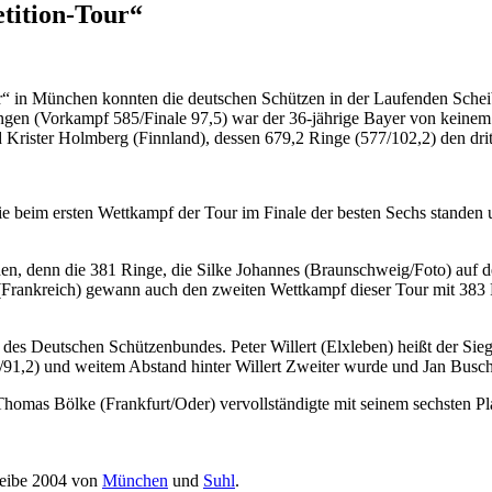
tition-Tour“
r“ in München konnten die deutschen Schützen in der Laufenden Sche
ingen (Vorkampf 585/Finale 97,5) war der 36-jährige Bayer von keinem
 Krister Holmberg (Finnland), dessen 679,2 Ringe (577/102,2) den dri
e beim ersten Wettkampf der Tour im Finale der besten Sechs standen 
 denn die 381 Ringe, die Silke Johannes (Braunschweig/Foto) auf den 
(Frankreich) gewann auch den zweiten Wettkampf dieser Tour mit 383 
n des Deutschen Schützenbundes. Peter Willert (Elxleben) heißt der Si
7/91,2) und weitem Abstand hinter Willert Zweiter wurde und Jan Busc
Thomas Bölke (Frankfurt/Oder) vervollständigte mit seinem sechsten Pl
heibe 2004 von
München
und
Suhl
.