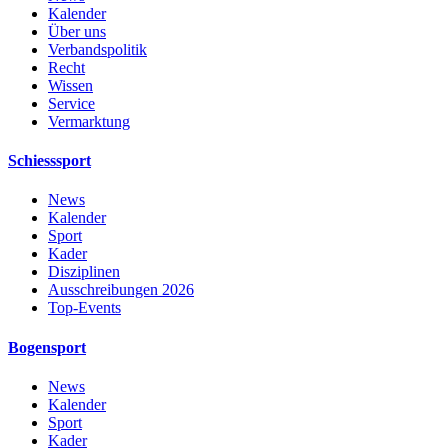
Kalender
Über uns
Verbandspolitik
Recht
Wissen
Service
Vermarktung
Schiesssport
News
Kalender
Sport
Kader
Disziplinen
Ausschreibungen 2026
Top-Events
Bogensport
News
Kalender
Sport
Kader