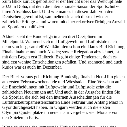
Zum Blick zurück gehört sicher der Bericht über das Weltcupfinale
2023 in Doha, mit dem die internationale Saison der Sportschützen
ihren Abschluss fand. Und wie man es in diesem Jahr von den
Deutschen gewohnt ist, sammelten sie auch diesmal wieder
zahlreiche Erfolge – und waren mit einer rekordverdächtigen Anzahl
an Sportlern qualifiziert.
Aktuell steht die Bundesliga in allen drei Disziplinen im
Mittelpunkt. Während sich mit Luftgewehr und Luftpistole nach
neun von insgesamt elf Wettkämpfen schon ein klares Bild Richtung
Finalteilnahme und auch Abstieg sowie Relegation abzeichnet, ist
mit dem Bogen erst Halbzeit. Es gibt einige Tendenzen, doch es
sind erst wenige Entscheidungen gefallen. Und spannend und auch
kurios war es auch im Dezember.
Der Blick voraus geht Richtung Bundesligafinals in Neu-Ulm gleich
am ersten Februarwochenende und Wiesbaden. Eine Vorschau auf
die Entscheidungen mit Luftgewehr und Luftpistole zeigt die
zahlreichen Neuerungen auf. Und auch in der Ausgabe finden Sie
die Sportler, die sich bei den internen Ausscheidungen für die
Luftdruckeuropameisterschaften Ende Februar und Anfang März in
Györ durchgesetzt haben. In Ungarn werden auch die ersten
Olympia-Quotenplätze im neuen Jahr vergeben, vier Monate vor
den Spielen in Paris.